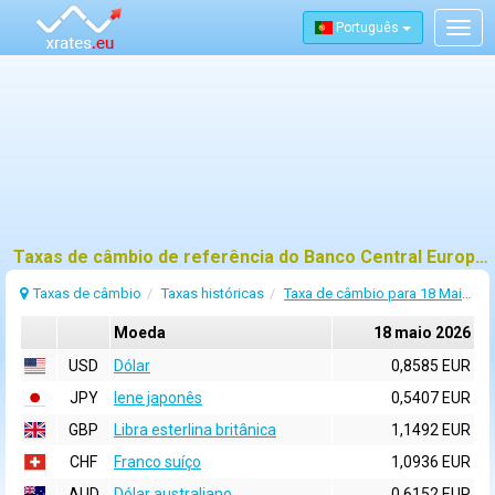
Português
Togg
navig
Taxas de câmbio de referência do Banco Central Europeu (BCE) para 18 maio 2026
Taxas de câmbio
Taxas históricas
Taxa de câmbio para 18 Maio 2026
Moeda
18 maio 2026
USD
Dólar
0,8585 EUR
JPY
Iene japonês
0,5407 EUR
GBP
Libra esterlina britânica
1,1492 EUR
CHF
Franco suíço
1,0936 EUR
AUD
Dólar australiano
0,6152 EUR