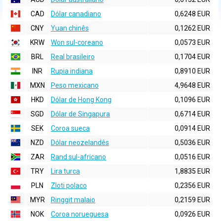
CAD
Dólar canadiano
0,6248 EUR
CNY
Yuan chinês
0,1262 EUR
KRW
Won sul-coreano
0,0573 EUR
BRL
Real brasileiro
0,1704 EUR
INR
Rupia indiana
0,8910 EUR
MXN
Peso mexicano
4,9648 EUR
HKD
Dólar de Hong Kong
0,1096 EUR
SGD
Dólar de Singapura
0,6714 EUR
SEK
Coroa sueca
0,0914 EUR
NZD
Dólar neozelandês
0,5036 EUR
ZAR
Rand sul-africano
0,0516 EUR
TRY
Lira turca
1,8835 EUR
PLN
Zloti polaco
0,2356 EUR
MYR
Ringgit malaio
0,2159 EUR
NOK
Coroa norueguesa
0,0926 EUR