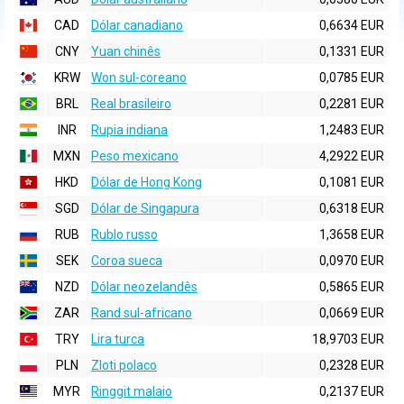
CAD
Dólar canadiano
0,6634 EUR
CNY
Yuan chinês
0,1331 EUR
KRW
Won sul-coreano
0,0785 EUR
BRL
Real brasileiro
0,2281 EUR
INR
Rupia indiana
1,2483 EUR
MXN
Peso mexicano
4,2922 EUR
HKD
Dólar de Hong Kong
0,1081 EUR
SGD
Dólar de Singapura
0,6318 EUR
RUB
Rublo russo
1,3658 EUR
SEK
Coroa sueca
0,0970 EUR
NZD
Dólar neozelandês
0,5865 EUR
ZAR
Rand sul-africano
0,0669 EUR
TRY
Lira turca
18,9703 EUR
PLN
Zloti polaco
0,2328 EUR
MYR
Ringgit malaio
0,2137 EUR