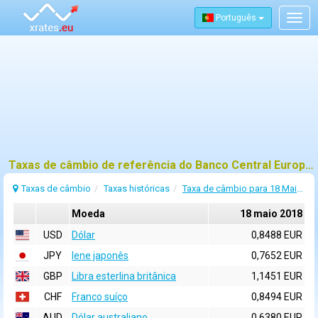
Português
Togg
navig
Taxas de câmbio de referência do Banco Central Europeu (BCE) para 18 maio 2018
Taxas de câmbio
Taxas históricas
Taxa de câmbio para 18 Maio 2018
Moeda
18 maio 2018
USD
Dólar
0,8488 EUR
JPY
Iene japonês
0,7652 EUR
GBP
Libra esterlina britânica
1,1451 EUR
CHF
Franco suíço
0,8494 EUR
AUD
Dólar australiano
0,6380 EUR