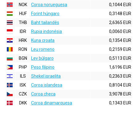
NOK
Coroa norueguesa
0,1044 EUR
HUF
Forint húngaro
0,3148 EUR
THB
Baht tailandês
2,6365 EUR
IDR
Rupia indonésia
0,0060 EUR
HRK
Kuna croata
0,1354 EUR
RON
Leu romeno
0,2159 EUR
BGN
Lev búlgaro
0,5113 EUR
PHP
Peso filipino
1,6196 EUR
ILS
Shekel israelita
0,2363 EUR
ISK
Coroa islandesa
0,8104 EUR
CZK
Coroa checa
3,9078 EUR
DKK
Coroa dinamarquesa
0,1343 EUR