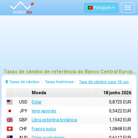
Português
Togg
navig
Taxas de câmbio de referência do Banco Central Europeu (BCE) para 18 junho 2026
Taxas de câmbio
Taxas históricas
Taxa de câmbio para 18 Junho 2026
Moeda
18 junho 2026
USD
Dólar
0,8725 EUR
JPY
Iene japonês
0,5422 EUR
GBP
Libra esterlina britânica
1,1542 EUR
CHF
Franco suíço
1,0848 EUR
AUD
Dólar australiano
0,6112 EUR