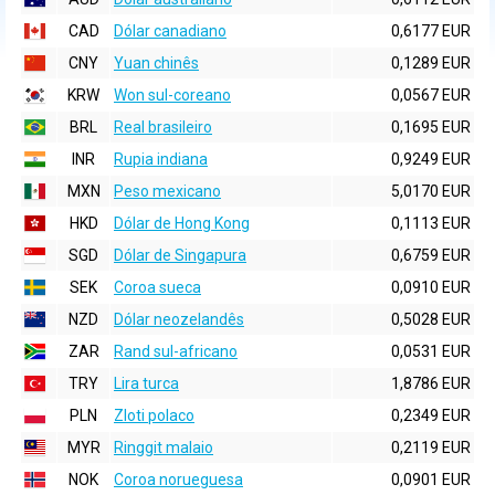
CAD
Dólar canadiano
0,6177 EUR
CNY
Yuan chinês
0,1289 EUR
KRW
Won sul-coreano
0,0567 EUR
BRL
Real brasileiro
0,1695 EUR
INR
Rupia indiana
0,9249 EUR
MXN
Peso mexicano
5,0170 EUR
HKD
Dólar de Hong Kong
0,1113 EUR
SGD
Dólar de Singapura
0,6759 EUR
SEK
Coroa sueca
0,0910 EUR
NZD
Dólar neozelandês
0,5028 EUR
ZAR
Rand sul-africano
0,0531 EUR
TRY
Lira turca
1,8786 EUR
PLN
Zloti polaco
0,2349 EUR
MYR
Ringgit malaio
0,2119 EUR
NOK
Coroa norueguesa
0,0901 EUR