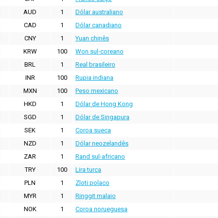
AUD
1
Dólar australiano
CAD
1
Dólar canadiano
CNY
1
Yuan chinês
KRW
100
Won sul-coreano
BRL
1
Real brasileiro
INR
100
Rupia indiana
MXN
100
Peso mexicano
HKD
1
Dólar de Hong Kong
SGD
1
Dólar de Singapura
SEK
1
Coroa sueca
NZD
1
Dólar neozelandês
ZAR
1
Rand sul-africano
TRY
100
Lira turca
PLN
1
Zloti polaco
MYR
1
Ringgit malaio
NOK
1
Coroa norueguesa