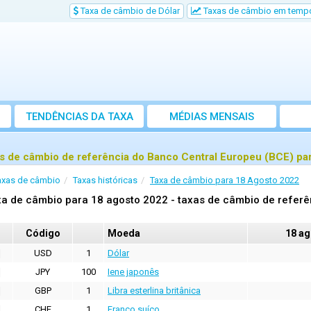
Taxa de câmbio de Dólar
Taxas de câmbio em tempo
TENDÊNCIAS DA TAXA
MÉDIAS MENSAIS
s de câmbio de referência do Banco Central Europeu (BCE) pa
axas de câmbio
Taxas históricas
Taxa de câmbio para 18 Agosto 2022
a de câmbio para 18 agosto 2022 - taxas de câmbio de referê
Código
Moeda
18 ag
USD
1
Dólar
JPY
100
Iene japonês
GBP
1
Libra esterlina britânica
CHF
1
Franco suíço