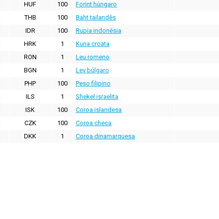
HUF
100
Forint húngaro
THB
100
Baht tailandês
IDR
100
Rupia indonésia
HRK
1
Kuna croata
RON
1
Leu romeno
BGN
1
Lev búlgaro
PHP
100
Peso filipino
ILS
1
Shekel israelita
ISK
100
Coroa islandesa
CZK
100
Coroa checa
DKK
1
Coroa dinamarquesa