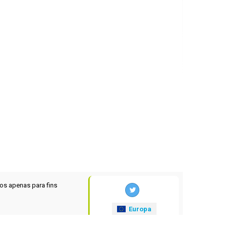
os apenas para fins
Europa
xrates
.eu