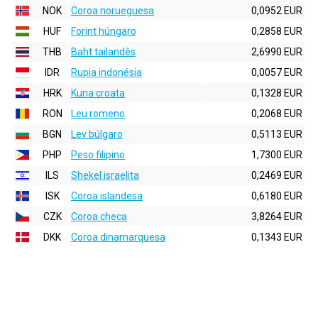
NOK
Coroa norueguesa
0,0952 EUR
HUF
Forint húngaro
0,2858 EUR
THB
Baht tailandês
2,6990 EUR
IDR
Rupia indonésia
0,0057 EUR
HRK
Kuna croata
0,1328 EUR
RON
Leu romeno
0,2068 EUR
BGN
Lev búlgaro
0,5113 EUR
PHP
Peso filipino
1,7300 EUR
ILS
Shekel israelita
0,2469 EUR
ISK
Coroa islandesa
0,6180 EUR
CZK
Coroa checa
3,8264 EUR
DKK
Coroa dinamarquesa
0,1343 EUR