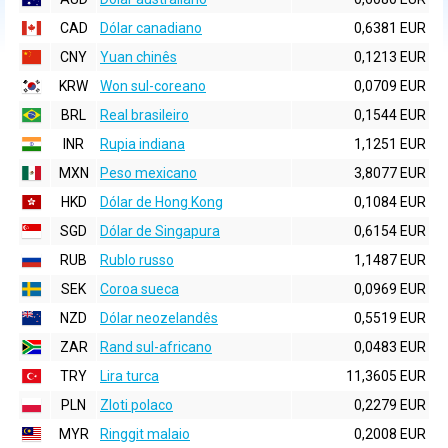
CAD
Dólar canadiano
0,6381 EUR
CNY
Yuan chinês
0,1213 EUR
KRW
Won sul-coreano
0,0709 EUR
BRL
Real brasileiro
0,1544 EUR
INR
Rupia indiana
1,1251 EUR
MXN
Peso mexicano
3,8077 EUR
HKD
Dólar de Hong Kong
0,1084 EUR
SGD
Dólar de Singapura
0,6154 EUR
RUB
Rublo russo
1,1487 EUR
SEK
Coroa sueca
0,0969 EUR
NZD
Dólar neozelandês
0,5519 EUR
ZAR
Rand sul-africano
0,0483 EUR
TRY
Lira turca
11,3605 EUR
PLN
Zloti polaco
0,2279 EUR
MYR
Ringgit malaio
0,2008 EUR