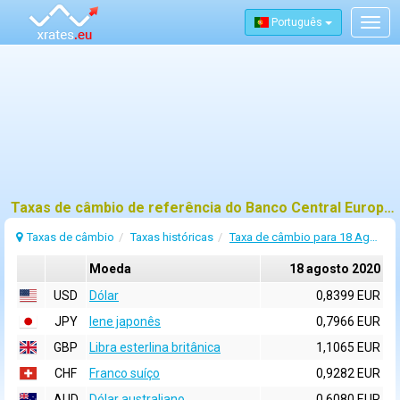
Português
Togg
navig
Taxas de câmbio de referência do Banco Central Europeu (BCE) para 18 agosto 2020
Taxas de câmbio
Taxas históricas
Taxa de câmbio para 18 Agosto 2020
Moeda
18 agosto 2020
USD
Dólar
0,8399 EUR
JPY
Iene japonês
0,7966 EUR
GBP
Libra esterlina britânica
1,1065 EUR
CHF
Franco suíço
0,9282 EUR
AUD
Dólar australiano
0,6080 EUR