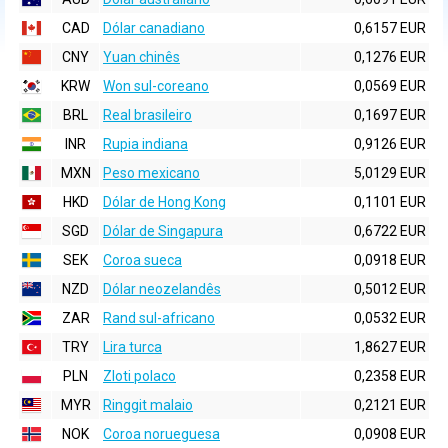
CAD
Dólar canadiano
0,6157 EUR
CNY
Yuan chinês
0,1276 EUR
KRW
Won sul-coreano
0,0569 EUR
BRL
Real brasileiro
0,1697 EUR
INR
Rupia indiana
0,9126 EUR
MXN
Peso mexicano
5,0129 EUR
HKD
Dólar de Hong Kong
0,1101 EUR
SGD
Dólar de Singapura
0,6722 EUR
SEK
Coroa sueca
0,0918 EUR
NZD
Dólar neozelandês
0,5012 EUR
ZAR
Rand sul-africano
0,0532 EUR
TRY
Lira turca
1,8627 EUR
PLN
Zloti polaco
0,2358 EUR
MYR
Ringgit malaio
0,2121 EUR
NOK
Coroa norueguesa
0,0908 EUR