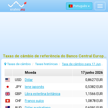
Português
Togg
navig
Taxas de câmbio de referência do Banco Central Europeu (BCE) para 17 junho 2026
Taxas de câmbio
Taxas históricas
Taxa de câmbio para 17 Junho 2026
Moeda
17 junho 2026
USD
Dólar
0,8627 EUR
JPY
Iene japonês
0,5382 EUR
GBP
Libra esterlina britânica
1,1566 EUR
CHF
Franco suíço
1,0878 EUR
AUD
Dólar australiano
0,6091 EUR