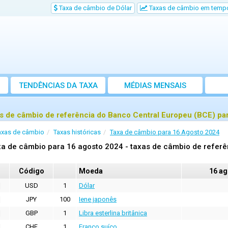
Taxa de câmbio de Dólar
Taxas de câmbio em tempo
TENDÊNCIAS DA TAXA
MÉDIAS MENSAIS
s de câmbio de referência do Banco Central Europeu (BCE) pa
axas de câmbio
Taxas históricas
Taxa de câmbio para 16 Agosto 2024
a de câmbio para 16 agosto 2024 - taxas de câmbio de referê
Código
Moeda
16 ag
USD
1
Dólar
JPY
100
Iene japonês
GBP
1
Libra esterlina britânica
CHF
1
Franco suíço