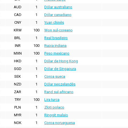
AUD
1
Dólar australiano
CAD
1
Dólar canadiano
CNY
1
Yuan chinês
KRW
100
Won sul-coreano
BRL
1
Real brasileiro
INR
100
Rupia indiana
MXN
100
Peso mexicano
HKD
1
Dólar de Hong Kong
SGD
1
Dólar de Singapura
SEK
1
Coroa sueca
NZD
1
Dólar neozelandês
ZAR
1
Rand sul-africano
TRY
100
Lira turca
PLN
1
Zloti polaco
MYR
1
Ringgit malaio
NOK
1
Coroa norueguesa