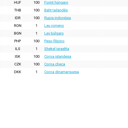
HUF
100
Forint húngaro
THB
100
Baht tailandês
IDR
100
Rupia indonésia
RON
1
Leu romeno
BGN
1
Lev búlgaro
PHP
100
Peso filipino
ILS
1
Shekel israelita
ISK
100
Coroa islandesa
CZK
100
Coroa checa
DKK
1
Coroa dinamarquesa