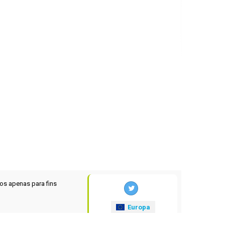
os apenas para fins
Europa
xrates
.eu