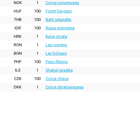
NOK
1
Coroa norueguesa
HUF
100
Forint húngaro
THB
100
Baht tailandês
IDR
100
Rupia indonésia
HRK
1
Kuna croata
RON
1
Leu romeno
BGN
1
Lev búlgaro
PHP
100
Peso filipino
ILS
1
Shekel israelita
CZK
100
Coroa checa
DKK
1
Coroa dinamarquesa