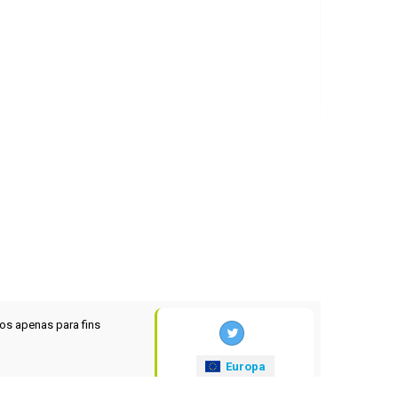
os apenas para fins
Europa
xrates
.eu