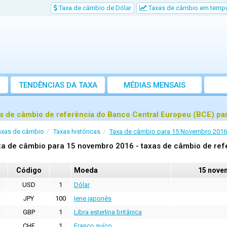
Taxa de câmbio de Dólar
Taxas de câmbio em tempo
TENDÊNCIAS DA TAXA
MÉDIAS MENSAIS
s de câmbio de referência do Banco Central Europeu (BCE) p
axas de câmbio
Taxas históricas
Taxa de câmbio para 15 Novembro 2016
a de câmbio para 15 novembro 2016 - taxas de câmbio de ref
Código
Moeda
15 nove
USD
1
Dólar
JPY
100
Iene japonês
GBP
1
Libra esterlina britânica
CHF
1
Franco suíço