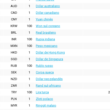
AUD
1
Dólar australiano
CAD
1
Dólar canadiano
CNY
1
Yuan chinês
KRW
100
Won sul-coreano
BRL
1
Real brasileiro
INR
100
Rupia indiana
MXN
100
Peso mexicano
HKD
1
Dólar de Hong Kong
SGD
1
Dólar de Singapura
RUB
100
Rublo russo
SEK
1
Coroa sueca
NZD
1
Dólar neozelandês
ZAR
1
Rand sul-africano
TRY
100
Lira turca
2
PLN
1
Zloti polaco
MYR
1
Ringgit malaio