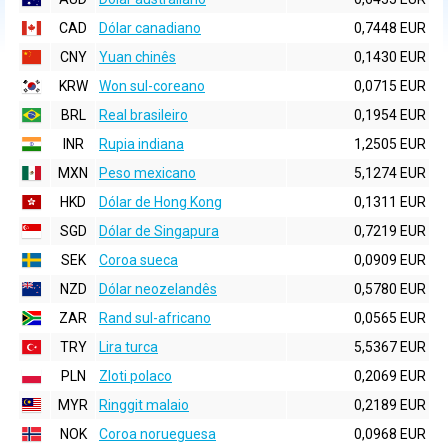
CAD
Dólar canadiano
0,7448 EUR
CNY
Yuan chinês
0,1430 EUR
KRW
Won sul-coreano
0,0715 EUR
BRL
Real brasileiro
0,1954 EUR
INR
Rupia indiana
1,2505 EUR
MXN
Peso mexicano
5,1274 EUR
HKD
Dólar de Hong Kong
0,1311 EUR
SGD
Dólar de Singapura
0,7219 EUR
SEK
Coroa sueca
0,0909 EUR
NZD
Dólar neozelandês
0,5780 EUR
ZAR
Rand sul-africano
0,0565 EUR
TRY
Lira turca
5,5367 EUR
PLN
Zloti polaco
0,2069 EUR
MYR
Ringgit malaio
0,2189 EUR
NOK
Coroa norueguesa
0,0968 EUR