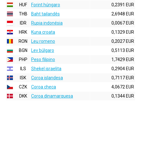
HUF
Forint húngaro
0,2391 EUR
THB
Baht tailandês
2,6948 EUR
IDR
Rupia indonésia
0,0067 EUR
HRK
Kuna croata
0,1329 EUR
RON
Leu romeno
0,2027 EUR
BGN
Lev búlgaro
0,5113 EUR
PHP
Peso filipino
1,7429 EUR
ILS
Shekel israelita
0,2904 EUR
ISK
Coroa islandesa
0,7117 EUR
CZK
Coroa checa
4,0672 EUR
DKK
Coroa dinamarquesa
0,1344 EUR