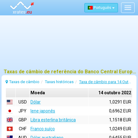
Português
Togg
navig
Taxas de câmbio de referência do Banco Central Europeu (BCE) para 14 outubro 2022
Taxas de câmbio
Taxas históricas
Taxa de câmbio para 14 Outubro 2022
Moeda
14 outubro 2022
USD
Dólar
1,0291 EUR
JPY
Iene japonês
0,6962 EUR
GBP
Libra esterlina britânica
1,1518 EUR
CHF
Franco suíço
1,0249 EUR
AUD
Dólar australiano
0,6455 EUR