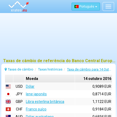
Português
Togg
navig
Taxas de câmbio de referência do Banco Central Europeu (BCE) para 14 outubro 2016
Taxas de câmbio
Taxas históricas
Taxa de câmbio para 14 Outubro 2016
Moeda
14 outubro 2016
USD
Dólar
0,9089 EUR
JPY
Iene japonês
0,8714 EUR
GBP
Libra esterlina britânica
1,1122 EUR
CHF
Franco suíço
0,9184 EUR
AUD
Dólar australiano
0,6934 EUR