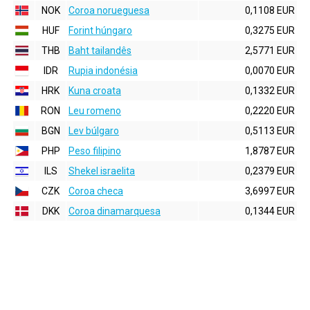
NOK
Coroa norueguesa
0,1108 EUR
HUF
Forint húngaro
0,3275 EUR
THB
Baht tailandês
2,5771 EUR
IDR
Rupia indonésia
0,0070 EUR
HRK
Kuna croata
0,1332 EUR
RON
Leu romeno
0,2220 EUR
BGN
Lev búlgaro
0,5113 EUR
PHP
Peso filipino
1,8787 EUR
ILS
Shekel israelita
0,2379 EUR
CZK
Coroa checa
3,6997 EUR
DKK
Coroa dinamarquesa
0,1344 EUR