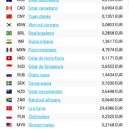
CAD
Dólar canadiano
0,6904 EUR
CNY
Yuan chinês
0,1351 EUR
KRW
Won sul-coreano
0,0803 EUR
BRL
Real brasileiro
0,2858 EUR
INR
Rupia indiana
1,3617 EUR
MXN
Peso mexicano
4,7974 EUR
HKD
Dólar de Hong Kong
0,1171 EUR
SGD
Dólar de Singapura
0,6552 EUR
RUB
Rublo russo
1,4434 EUR
SEK
Coroa sueca
0,1030 EUR
NZD
Dólar neozelandês
0,6448 EUR
ZAR
Rand sul-africano
0,0640 EUR
TRY
Lira turca
29,4386 EUR
PLN
Zloti polaco
0,2325 EUR
MYR
Ringgit malaio
0,2168 EUR