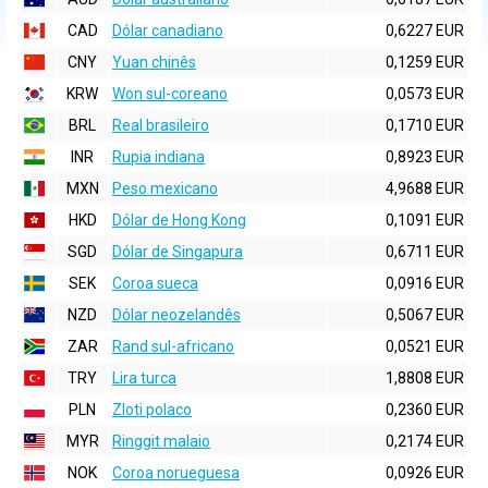
CAD
Dólar canadiano
0,6227 EUR
CNY
Yuan chinês
0,1259 EUR
KRW
Won sul-coreano
0,0573 EUR
BRL
Real brasileiro
0,1710 EUR
INR
Rupia indiana
0,8923 EUR
MXN
Peso mexicano
4,9688 EUR
HKD
Dólar de Hong Kong
0,1091 EUR
SGD
Dólar de Singapura
0,6711 EUR
SEK
Coroa sueca
0,0916 EUR
NZD
Dólar neozelandês
0,5067 EUR
ZAR
Rand sul-africano
0,0521 EUR
TRY
Lira turca
1,8808 EUR
PLN
Zloti polaco
0,2360 EUR
MYR
Ringgit malaio
0,2174 EUR
NOK
Coroa norueguesa
0,0926 EUR