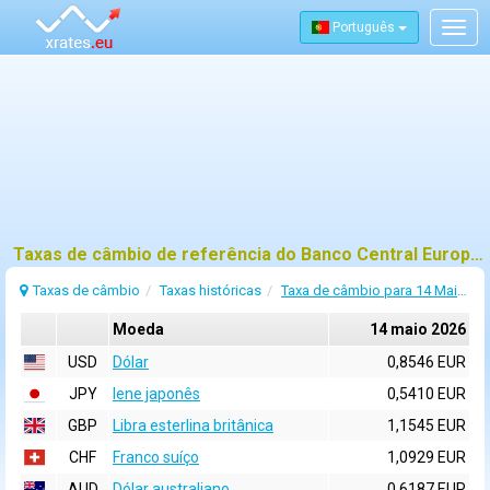
Português
Togg
navig
Taxas de câmbio de referência do Banco Central Europeu (BCE) para 14 maio 2026
Taxas de câmbio
Taxas históricas
Taxa de câmbio para 14 Maio 2026
Moeda
14 maio 2026
USD
Dólar
0,8546 EUR
JPY
Iene japonês
0,5410 EUR
GBP
Libra esterlina britânica
1,1545 EUR
CHF
Franco suíço
1,0929 EUR
AUD
Dólar australiano
0,6187 EUR