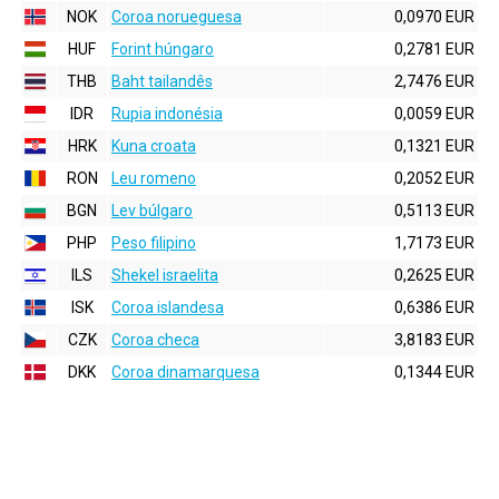
NOK
Coroa norueguesa
0,0970 EUR
HUF
Forint húngaro
0,2781 EUR
THB
Baht tailandês
2,7476 EUR
IDR
Rupia indonésia
0,0059 EUR
HRK
Kuna croata
0,1321 EUR
RON
Leu romeno
0,2052 EUR
BGN
Lev búlgaro
0,5113 EUR
PHP
Peso filipino
1,7173 EUR
ILS
Shekel israelita
0,2625 EUR
ISK
Coroa islandesa
0,6386 EUR
CZK
Coroa checa
3,8183 EUR
DKK
Coroa dinamarquesa
0,1344 EUR