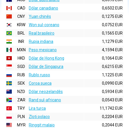
CAD
Dólar canadiano
0,6502 EUR
CNY
Yuan chinês
0,1275 EUR
KRW
Won sul-coreano
0,0752 EUR
BRL
Real brasileiro
0,1565 EUR
INR
Rupia indiana
1,1279 EUR
MXN
Peso mexicano
4,1594 EUR
HKD
Dólar de Hong Kong
0,1064 EUR
SGD
Dólar de Singapura
0,6215 EUR
RUB
Rublo russo
1,1225 EUR
SEK
Coroa sueca
0,0990 EUR
NZD
Dólar neozelandês
0,5934 EUR
ZAR
Rand sul-africano
0,0543 EUR
TRY
Lira turca
11,1742 EUR
PLN
Zloti polaco
0,2204 EUR
MYR
Ringgit malaio
0,2044 EUR