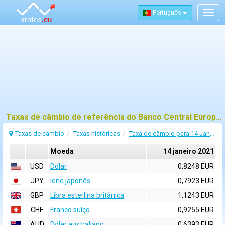
Português
Togg
navig
Taxas de câmbio de referência do Banco Central Europeu (BCE) para 14 janeiro 2021
Taxas de câmbio
Taxas históricas
Taxa de câmbio para 14 Janeiro 2021
Moeda
14 janeiro 2021
USD
Dólar
0,8248 EUR
JPY
Iene japonês
0,7923 EUR
GBP
Libra esterlina britânica
1,1243 EUR
CHF
Franco suíço
0,9255 EUR
AUD
Dólar australiano
0,6393 EUR