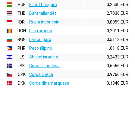
HUF
Forint húngaro
0,2530 EUR
THB
Baht tailandês
2,7036 EUR
IDR
Rupia indonésia
0,0059 EUR
RON
Leu romeno
0,2011 EUR
BGN
Lev búlgaro
0,5113 EUR
PHP
Peso filipino
1,6118 EUR
ILS
Shekel israelita
0,2433 EUR
ISK
Coroa islandesa
0,6566 EUR
CZK
Coroa checa
3,9766 EUR
DKK
Coroa dinamarquesa
0,1340 EUR