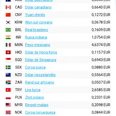
CAD
Dólar canadiano
0,6640 EUR
CNY
Yuan chinês
0,1272 EUR
KRW
Won sul-coreano
0,0678 EUR
BRL
Real brasileiro
0,1609 EUR
INR
Rupia indiana
1,0754 EUR
MXN
Peso mexicano
4,6374 EUR
HKD
Dólar de Hong Kong
0,1157 EUR
SGD
Dólar de Singapura
0,6943 EUR
SEK
Coroa sueca
0,0880 EUR
NZD
Dólar neozelandês
0,5564 EUR
ZAR
Rand sul-africano
0,0507 EUR
TRY
Lira turca
2,6585 EUR
PLN
Zloti polaco
0,2331 EUR
MYR
Ringgit malaio
0,2098 EUR
NOK
Coroa norueguesa
0,0844 EUR