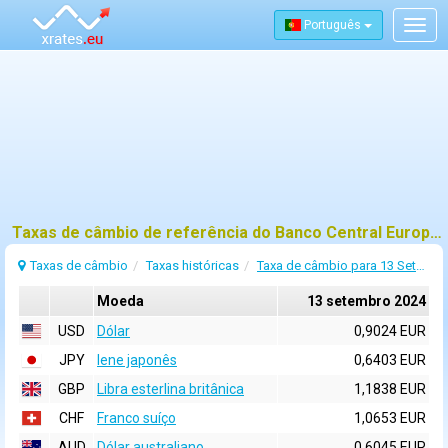
Português
Togg
navig
Taxas de câmbio de referência do Banco Central Europeu (BCE) para 13 setembro 2024
Taxas de câmbio
Taxas históricas
Taxa de câmbio para 13 Setembro 2024
Moeda
13 setembro 2024
USD
Dólar
0,9024 EUR
JPY
Iene japonês
0,6403 EUR
GBP
Libra esterlina britânica
1,1838 EUR
CHF
Franco suíço
1,0653 EUR
AUD
Dólar australiano
0,6045 EUR