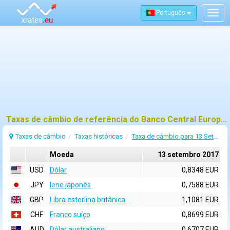
Português
Togg
navig
Taxas de câmbio de referência do Banco Central Europeu (BCE) para 13 setembro 2017
Taxas de câmbio
Taxas históricas
Taxa de câmbio para 13 Setembro 2017
Moeda
13 setembro 2017
USD
Dólar
0,8348 EUR
JPY
Iene japonês
0,7588 EUR
GBP
Libra esterlina britânica
1,1081 EUR
CHF
Franco suíço
0,8699 EUR
AUD
Dólar australiano
0,6707 EUR