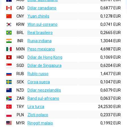
CAD
Dólar canadiano
0,6877 EUR
CNY
Yuan chinês
0,1278 EUR
KRW
Won sul-coreano
0,0741 EUR
BRL
Real brasileiro
0,2665 EUR
INR
Rupia indiana
1,3044 EUR
MXN
Peso mexicano
4,6987 EUR
HKD
Dólar de Hong Kong
0,1069 EUR
SGD
Dólar de Singapura
0,6204 EUR
RUB
Rublo russo
1,4477 EUR
SEK
Coroa sueca
0,1047 EUR
NZD
Dólar neozelandês
0,6079 EUR
ZAR
Rand sul-africano
0,0637 EUR
TRY
Lira turca
24,2530 EUR
PLN
Zloti polaco
0,2337 EUR
MYR
Ringgit malaio
0,1992 EUR