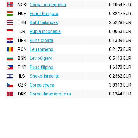
NOK
Coroa norueguesa
0,1064 EUR
HUF
Forint húngaro
0,3247 EUR
THB
Baht tailandês
2,5228 EUR
IDR
Rupia indonésia
0,0063 EUR
HRK
Kuna croata
0,1339 EUR
RON
Leu romeno
0,2173 EUR
BGN
Lev búlgaro
0,5113 EUR
PHP
Peso filipino
1,6378 EUR
ILS
Shekel israelita
0,2362 EUR
CZK
Coroa checa
3,8313 EUR
DKK
Coroa dinamarquesa
0,1344 EUR