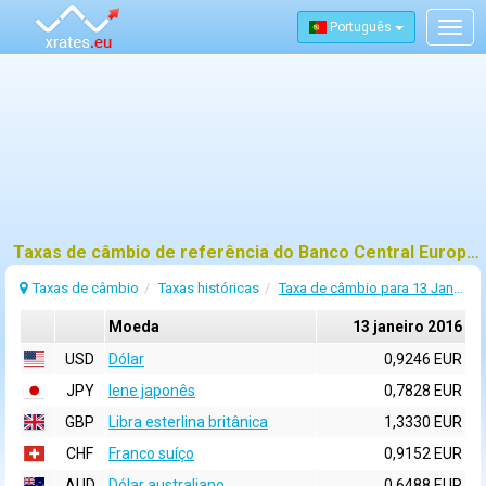
Português
Togg
navig
Taxas de câmbio de referência do Banco Central Europeu (BCE) para 13 janeiro 2016
Taxas de câmbio
Taxas históricas
Taxa de câmbio para 13 Janeiro 2016
Moeda
13 janeiro 2016
USD
Dólar
0,9246 EUR
JPY
Iene japonês
0,7828 EUR
GBP
Libra esterlina britânica
1,3330 EUR
CHF
Franco suíço
0,9152 EUR
AUD
Dólar australiano
0,6488 EUR