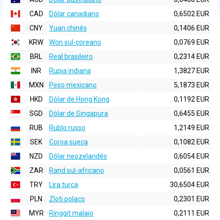
CAD
Dólar canadiano
0,6502 EUR
CNY
Yuan chinês
0,1406 EUR
KRW
Won sul-coreano
0,0769 EUR
BRL
Real brasileiro
0,2314 EUR
INR
Rupia indiana
1,3827 EUR
MXN
Peso mexicano
5,1873 EUR
HKD
Dólar de Hong Kong
0,1192 EUR
SGD
Dólar de Singapura
0,6455 EUR
RUB
Rublo russo
1,2149 EUR
SEK
Coroa sueca
0,1082 EUR
NZD
Dólar neozelandês
0,6054 EUR
ZAR
Rand sul-africano
0,0561 EUR
TRY
Lira turca
30,6504 EUR
PLN
Zloti polaco
0,2301 EUR
MYR
Ringgit malaio
0,2111 EUR