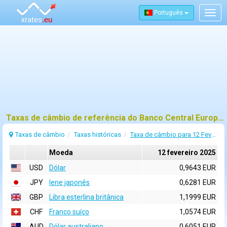
Português
Togg
navig
Taxas de câmbio de referência do Banco Central Europeu (BCE) para 12 fevereiro 2025
Taxas de câmbio
Taxas históricas
Taxa de câmbio para 12 Fevereiro 2025
Moeda
12 fevereiro 2025
USD
Dólar
0,9643 EUR
JPY
Iene japonês
0,6281 EUR
GBP
Libra esterlina britânica
1,1999 EUR
CHF
Franco suíço
1,0574 EUR
AUD
Dólar australiano
0,6051 EUR