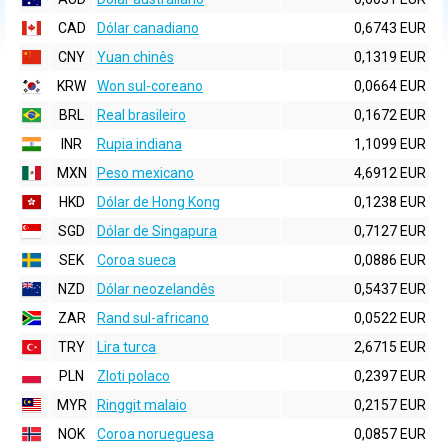
CAD
Dólar canadiano
0,6743 EUR
CNY
Yuan chinês
0,1319 EUR
KRW
Won sul-coreano
0,0664 EUR
BRL
Real brasileiro
0,1672 EUR
INR
Rupia indiana
1,1099 EUR
MXN
Peso mexicano
4,6912 EUR
HKD
Dólar de Hong Kong
0,1238 EUR
SGD
Dólar de Singapura
0,7127 EUR
SEK
Coroa sueca
0,0886 EUR
NZD
Dólar neozelandês
0,5437 EUR
ZAR
Rand sul-africano
0,0522 EUR
TRY
Lira turca
2,6715 EUR
PLN
Zloti polaco
0,2397 EUR
MYR
Ringgit malaio
0,2157 EUR
NOK
Coroa norueguesa
0,0857 EUR