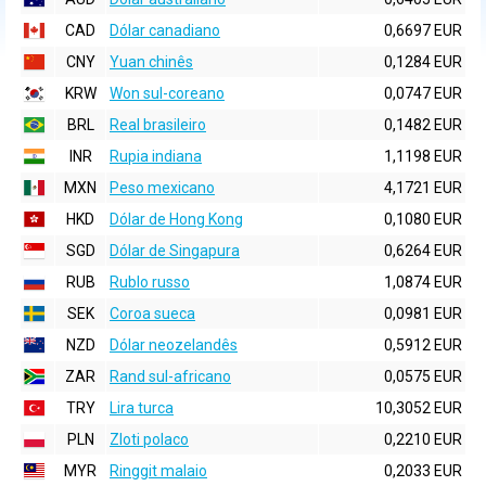
CAD
Dólar canadiano
0,6697 EUR
CNY
Yuan chinês
0,1284 EUR
KRW
Won sul-coreano
0,0747 EUR
BRL
Real brasileiro
0,1482 EUR
INR
Rupia indiana
1,1198 EUR
MXN
Peso mexicano
4,1721 EUR
HKD
Dólar de Hong Kong
0,1080 EUR
SGD
Dólar de Singapura
0,6264 EUR
RUB
Rublo russo
1,0874 EUR
SEK
Coroa sueca
0,0981 EUR
NZD
Dólar neozelandês
0,5912 EUR
ZAR
Rand sul-africano
0,0575 EUR
TRY
Lira turca
10,3052 EUR
PLN
Zloti polaco
0,2210 EUR
MYR
Ringgit malaio
0,2033 EUR