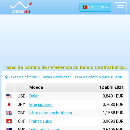
Português
Togg
navig
Taxas de câmbio de referência do Banco Central Europeu (BCE) para 12 abril 2021
Taxas de câmbio
Taxas históricas
Taxa de câmbio para 12 Abril 2021
Moeda
12 abril 2021
USD
Dólar
0,8401 EUR
JPY
Iene japonês
0,7680 EUR
GBP
Libra esterlina britânica
1,1558 EUR
CHF
Franco suíço
0,9093 EUR
AUD
Dólar australiano
0,6405 EUR