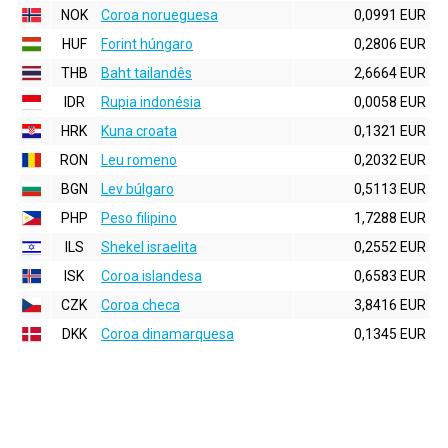
NOK
Coroa norueguesa
0,0991 EUR
HUF
Forint húngaro
0,2806 EUR
THB
Baht tailandês
2,6664 EUR
IDR
Rupia indonésia
0,0058 EUR
HRK
Kuna croata
0,1321 EUR
RON
Leu romeno
0,2032 EUR
BGN
Lev búlgaro
0,5113 EUR
PHP
Peso filipino
1,7288 EUR
ILS
Shekel israelita
0,2552 EUR
ISK
Coroa islandesa
0,6583 EUR
CZK
Coroa checa
3,8416 EUR
DKK
Coroa dinamarquesa
0,1345 EUR