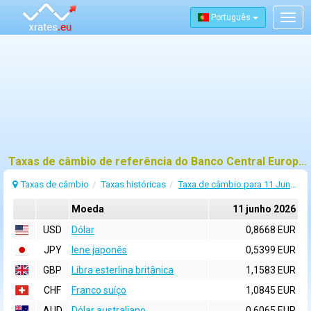
Português
Togg
navig
Taxas de câmbio de referência do Banco Central Europeu (BCE) para 11 junho 2026
Taxas de câmbio
Taxas históricas
Taxa de câmbio para 11 Junho 2026
Moeda
11 junho 2026
USD
Dólar
0,8668 EUR
JPY
Iene japonês
0,5399 EUR
GBP
Libra esterlina britânica
1,1583 EUR
CHF
Franco suíço
1,0845 EUR
AUD
Dólar australiano
0,6065 EUR