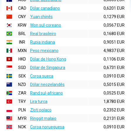
CAD
Dólar canadiano
0,6201 EUR
CNY
Yuan chinês
0,1279 EUR
KRW
Won sul-coreano
0,0567 EUR
BRL
Real brasileiro
0,1680 EUR
INR
Rupia indiana
0,9051 EUR
MXN
Peso mexicano
4,9837 EUR
HKD
Dólar de Hong Kong
0,1106 EUR
SGD
Dólar de Singapura
0,6731 EUR
SEK
Coroa sueca
0,0910 EUR
NZD
Dólar neozelandês
0,5015 EUR
ZAR
Rand sul-africano
0,0525 EUR
TRY
Lira turca
1,8780 EUR
PLN
Zloti polaco
0,2352 EUR
MYR
Ringgit malaio
0,2131 EUR
NOK
Coroa norueguesa
0,0910 EUR