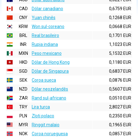
CAD
Dólar canadiano
0,6759 EUR
CNY
Yuan chinês
0,1268 EUR
KRW
Won sul-coreano
0,0668 EUR
BRL
Real brasileiro
0,1701 EUR
INR
Rupia indiana
1,1023 EUR
MXN
Peso mexicano
5,1532 EUR
HKD
Dólar de Hong Kong
0,1180 EUR
SGD
Dólar de Singapura
0,6837 EUR
SEK
Coroa sueca
0,0876 EUR
NZD
Dólar neozelandês
0,5607 EUR
ZAR
Rand sul-africano
0,0510 EUR
TRY
Lira turca
2,8027 EUR
PLN
Zloti polaco
0,2350 EUR
MYR
Ringgit malaio
0,1965 EUR
NOK
Coroa norueguesa
0,0857 EUR