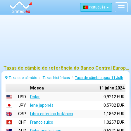
Português
Togg
navig
Taxas de câmbio de referência do Banco Central Europeu (BCE) para 11 julho 2024
Taxas de câmbio
Taxas históricas
Taxa de câmbio para 11 Julho 2024
Moeda
11 julho 2024
USD
Dólar
0,9212 EUR
JPY
Iene japonês
0,5702 EUR
GBP
Libra esterlina britânica
1,1862 EUR
CHF
Franco suíço
1,0257 EUR
AUD
Dólar australiano
0,6221 EUR