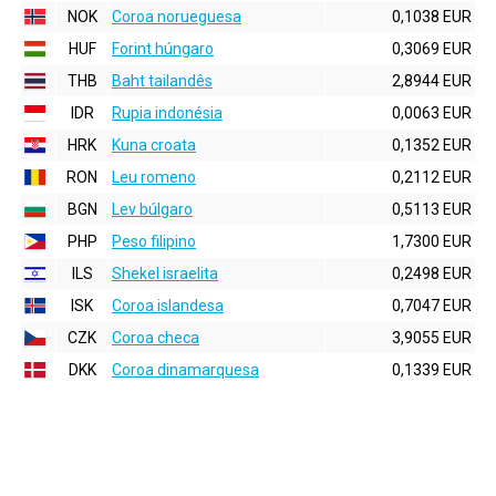
NOK
Coroa norueguesa
0,1038 EUR
HUF
Forint húngaro
0,3069 EUR
THB
Baht tailandês
2,8944 EUR
IDR
Rupia indonésia
0,0063 EUR
HRK
Kuna croata
0,1352 EUR
RON
Leu romeno
0,2112 EUR
BGN
Lev búlgaro
0,5113 EUR
PHP
Peso filipino
1,7300 EUR
ILS
Shekel israelita
0,2498 EUR
ISK
Coroa islandesa
0,7047 EUR
CZK
Coroa checa
3,9055 EUR
DKK
Coroa dinamarquesa
0,1339 EUR