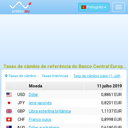
Português
Togg
navig
Taxas de câmbio de referência do Banco Central Europeu (BCE) para 11 julho 2019
Taxas de câmbio
Taxas históricas
Taxa de câmbio para 11 Julho 2019
Moeda
11 julho 2019
USD
Dólar
0,8861 EUR
JPY
Iene japonês
0,8201 EUR
GBP
Libra esterlina britânica
1,1137 EUR
CHF
Franco suíço
0,8998 EUR
AUD
Dólar australiano
0,6190 EUR