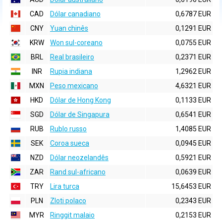
CAD
Dólar canadiano
0,6787 EUR
CNY
Yuan chinês
0,1291 EUR
KRW
Won sul-coreano
0,0755 EUR
BRL
Real brasileiro
0,2371 EUR
INR
Rupia indiana
1,2962 EUR
MXN
Peso mexicano
4,6321 EUR
HKD
Dólar de Hong Kong
0,1133 EUR
SGD
Dólar de Singapura
0,6541 EUR
RUB
Rublo russo
1,4085 EUR
SEK
Coroa sueca
0,0945 EUR
NZD
Dólar neozelandês
0,5921 EUR
ZAR
Rand sul-africano
0,0639 EUR
TRY
Lira turca
15,6453 EUR
PLN
Zloti polaco
0,2343 EUR
MYR
Ringgit malaio
0,2153 EUR