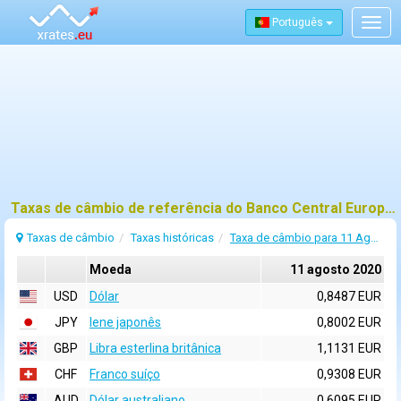
Português
Togg
navig
Taxas de câmbio de referência do Banco Central Europeu (BCE) para 11 agosto 2020
Taxas de câmbio
Taxas históricas
Taxa de câmbio para 11 Agosto 2020
Moeda
11 agosto 2020
USD
Dólar
0,8487 EUR
JPY
Iene japonês
0,8002 EUR
GBP
Libra esterlina britânica
1,1131 EUR
CHF
Franco suíço
0,9308 EUR
AUD
Dólar australiano
0,6095 EUR