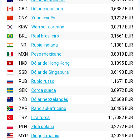
CAD
Dólar canadiano
0,6387 EUR
CNY
Yuan chinês
0,1222 EUR
KRW
Won sul-coreano
0,0717 EUR
BRL
Real brasileiro
0,1561 EUR
INR
Rupia indiana
1,1381 EUR
MXN
Peso mexicano
3,8019 EUR
HKD
Dólar de Hong Kong
0,1095 EUR
SGD
Dólar de Singapura
0,6190 EUR
RUB
Rublo russo
1,1671 EUR
SEK
Coroa sueca
0,0972 EUR
NZD
Dólar neozelandês
0,5608 EUR
ZAR
Rand sul-africano
0,0485 EUR
TRY
Lira turca
11,7082 EUR
PLN
Zloti polaco
0,2272 EUR
MYR
Ringgit malaio
0,2024 EUR