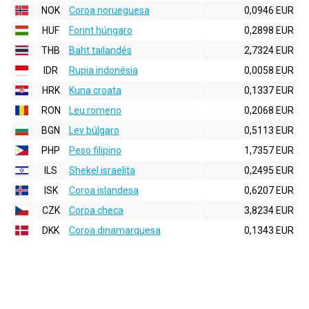
NOK
Coroa norueguesa
0,0946 EUR
HUF
Forint húngaro
0,2898 EUR
THB
Baht tailandês
2,7324 EUR
IDR
Rupia indonésia
0,0058 EUR
HRK
Kuna croata
0,1337 EUR
RON
Leu romeno
0,2068 EUR
BGN
Lev búlgaro
0,5113 EUR
PHP
Peso filipino
1,7357 EUR
ILS
Shekel israelita
0,2495 EUR
ISK
Coroa islandesa
0,6207 EUR
CZK
Coroa checa
3,8234 EUR
DKK
Coroa dinamarquesa
0,1343 EUR