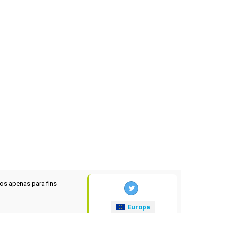
os apenas para fins
Europa
xrates
.eu