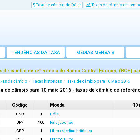
Taxa de câmbio de Dólar
Taxas de câmbio em tempo
TENDÊNCIAS DA TAXA
MÉDIAS MENSAIS
s de câmbio de referência do Banco Central Europeu (BCE) pa
axas de câmbio
Taxas históricas
Taxa de câmbio para 10 Maio 2016
a de câmbio para 10 maio 2016 - taxas de câmbio de referênc
Código
Moeda
10 
USD
1
Dólar
JPY
100
Iene japonês
GBP
1
Libra esterlina britânica
CHF
1
Franco suíço