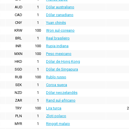
AUD
1
Dólar australiano
CAD
1
Dólar canadiano
CNY
1
Yuan chinês
KRW
100
Won sul-coreano
BRL
1
Real brasileiro
INR
100
Rupia indiana
MXN
100
Peso mexicano
HKD
1
Dólar de Hong Kong
SGD
1
Dólar de Singapura
RUB
100
Rublo russo
SEK
1
Coroa sueca
NZD
1
Dólar neozelandês
ZAR
1
Rand sul-africano
TRY
100
Lira turca
2
PLN
1
Zloti polaco
MYR
1
Ringgit malaio