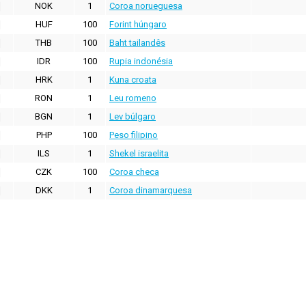
NOK
1
Coroa norueguesa
HUF
100
Forint húngaro
THB
100
Baht tailandês
IDR
100
Rupia indonésia
HRK
1
Kuna croata
RON
1
Leu romeno
BGN
1
Lev búlgaro
PHP
100
Peso filipino
ILS
1
Shekel israelita
CZK
100
Coroa checa
DKK
1
Coroa dinamarquesa