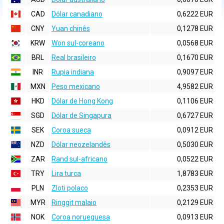
CAD
Dólar canadiano
0,6222 EUR
CNY
Yuan chinês
0,1278 EUR
KRW
Won sul-coreano
0,0568 EUR
BRL
Real brasileiro
0,1670 EUR
INR
Rupia indiana
0,9097 EUR
MXN
Peso mexicano
4,9582 EUR
HKD
Dólar de Hong Kong
0,1106 EUR
SGD
Dólar de Singapura
0,6727 EUR
SEK
Coroa sueca
0,0912 EUR
NZD
Dólar neozelandês
0,5030 EUR
ZAR
Rand sul-africano
0,0522 EUR
TRY
Lira turca
1,8783 EUR
PLN
Zloti polaco
0,2353 EUR
MYR
Ringgit malaio
0,2129 EUR
NOK
Coroa norueguesa
0,0913 EUR