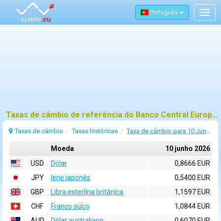
Português
Togg
navig
Taxas de câmbio de referência do Banco Central Europeu (BCE) para 10 junho 2026
Taxas de câmbio
Taxas históricas
Taxa de câmbio para 10 Junho 2026
Moeda
10 junho 2026
USD
Dólar
0,8666 EUR
JPY
Iene japonês
0,5400 EUR
GBP
Libra esterlina britânica
1,1597 EUR
CHF
Franco suíço
1,0844 EUR
AUD
Dólar australiano
0,6070 EUR