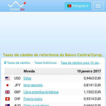
Português
Togg
navig
Taxas de câmbio de referência do Banco Central Europeu (BCE) para 10 janeiro 2017
Taxas de câmbio
Taxas históricas
Taxa de câmbio para 10 Janeiro 2017
Moeda
10 janeiro 2017
USD
Dólar
0,9463 EUR
JPY
Iene japonês
0,8141 EUR
GBP
Libra esterlina britânica
1,1502 EUR
CHF
Franco suíço
0,9314 EUR
AUD
Dólar australiano
0,6944 EUR