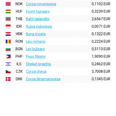
NOK
Coroa norueguesa
0,1102 EUR
HUF
Forint húngaro
0,3239 EUR
THB
Baht tailandês
2,6567 EUR
IDR
Rupia indonésia
0,0071 EUR
HRK
Kuna croata
0,1322 EUR
RON
Leu romeno
0,2224 EUR
BGN
Lev búlgaro
0,5113 EUR
PHP
Peso filipino
1,9090 EUR
ILS
Shekel israelita
0,2462 EUR
CZK
Coroa checa
3,7008 EUR
DKK
Coroa dinamarquesa
0,1345 EUR