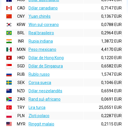
CAD
Dólar canadiano
0,7147 EUR
CNY
Yuan chinês
0,1367 EUR
KRW
Won sul-coreano
0,0788 EUR
BRL
Real brasileiro
0,2964 EUR
INR
Rupia indiana
1,3872 EUR
MXN
Peso mexicano
4,4170 EUR
HKD
Dólar de Hong Kong
0,1220 EUR
SGD
Dólar de Singapura
0,6582 EUR
RUB
Rublo russo
1,5747 EUR
SEK
Coroa sueca
0,1046 EUR
NZD
Dólar neozelandês
0,6594 EUR
ZAR
Rand sul-africano
0,0691 EUR
TRY
Lira turca
25,0551 EUR
PLN
Zloti polaco
0,2287 EUR
MYR
Ringgit malaio
0,2115 EUR