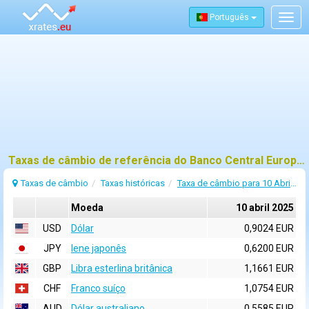
Português
Togg
navig
Taxas de câmbio de referência do Banco Central Europeu (BCE) para 10 abril 2025
Taxas de câmbio
Taxas históricas
Taxa de câmbio para 10 Abril 2025
Moeda
10 abril 2025
USD
Dólar
0,9024 EUR
JPY
Iene japonês
0,6200 EUR
GBP
Libra esterlina britânica
1,1661 EUR
CHF
Franco suíço
1,0754 EUR
AUD
Dólar australiano
0,5585 EUR