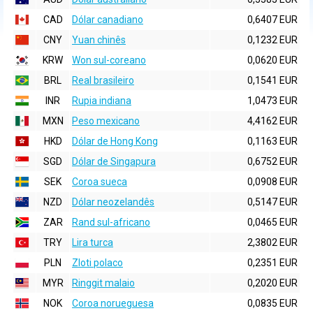
CAD
Dólar canadiano
0,6407 EUR
CNY
Yuan chinês
0,1232 EUR
KRW
Won sul-coreano
0,0620 EUR
BRL
Real brasileiro
0,1541 EUR
INR
Rupia indiana
1,0473 EUR
MXN
Peso mexicano
4,4162 EUR
HKD
Dólar de Hong Kong
0,1163 EUR
SGD
Dólar de Singapura
0,6752 EUR
SEK
Coroa sueca
0,0908 EUR
NZD
Dólar neozelandês
0,5147 EUR
ZAR
Rand sul-africano
0,0465 EUR
TRY
Lira turca
2,3802 EUR
PLN
Zloti polaco
0,2351 EUR
MYR
Ringgit malaio
0,2020 EUR
NOK
Coroa norueguesa
0,0835 EUR