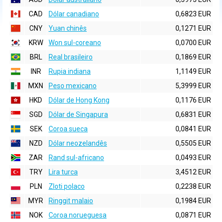
CAD
Dólar canadiano
0,6823 EUR
CNY
Yuan chinês
0,1271 EUR
KRW
Won sul-coreano
0,0700 EUR
BRL
Real brasileiro
0,1869 EUR
INR
Rupia indiana
1,1149 EUR
MXN
Peso mexicano
5,3999 EUR
HKD
Dólar de Hong Kong
0,1176 EUR
SGD
Dólar de Singapura
0,6831 EUR
SEK
Coroa sueca
0,0841 EUR
NZD
Dólar neozelandês
0,5505 EUR
ZAR
Rand sul-africano
0,0493 EUR
TRY
Lira turca
3,4512 EUR
PLN
Zloti polaco
0,2238 EUR
MYR
Ringgit malaio
0,1984 EUR
NOK
Coroa norueguesa
0,0871 EUR