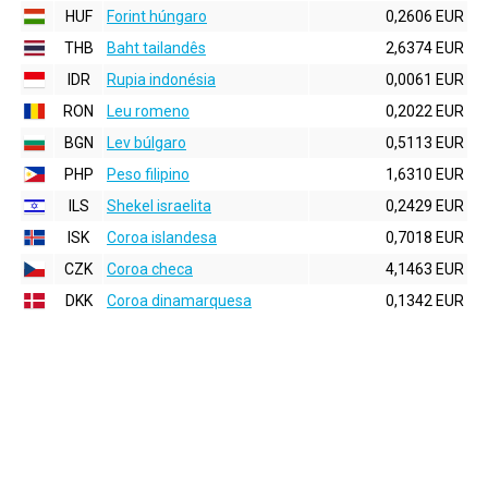
HUF
Forint húngaro
0,2606 EUR
THB
Baht tailandês
2,6374 EUR
IDR
Rupia indonésia
0,0061 EUR
RON
Leu romeno
0,2022 EUR
BGN
Lev búlgaro
0,5113 EUR
PHP
Peso filipino
1,6310 EUR
ILS
Shekel israelita
0,2429 EUR
ISK
Coroa islandesa
0,7018 EUR
CZK
Coroa checa
4,1463 EUR
DKK
Coroa dinamarquesa
0,1342 EUR