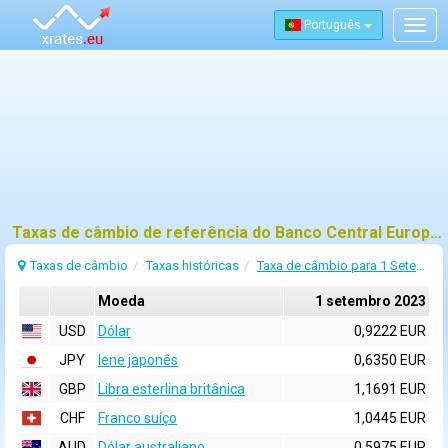
Português
Togg
navig
Taxas de câmbio de referência do Banco Central Europeu (BCE) para 1 setembro 2023
Taxas de câmbio
Taxas históricas
Taxa de câmbio para 1 Setembro 2023
Moeda
1 setembro 2023
USD
Dólar
0,9222 EUR
JPY
Iene japonês
0,6350 EUR
GBP
Libra esterlina britânica
1,1691 EUR
CHF
Franco suíço
1,0445 EUR
AUD
Dólar australiano
0,5975 EUR