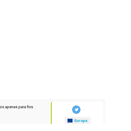
os apenas para fins
Europa
xrates
.eu