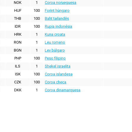
NOK
1
Coroa norueguesa
HUF
100
Forint húngaro
THB
100
Baht tailandês
IDR
100
Rupia indonésia
HRK
1
Kuna croata
RON
1
Leu romeno
BGN
1
Lev búlgaro
PHP
100
Peso filipino
ILS
1
Shekel israelita
ISK
100
Coroa islandesa
CZK
100
Coroa checa
DKK
1
Coroa dinamarquesa