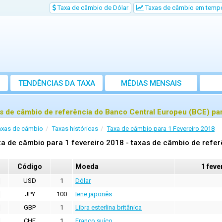
Taxa de câmbio de Dólar
Taxas de câmbio em tempo
TENDÊNCIAS DA TAXA
MÉDIAS MENSAIS
s de câmbio de referência do Banco Central Europeu (BCE) par
axas de câmbio
Taxas históricas
Taxa de câmbio para 1 Fevereiro 2018
a de câmbio para 1 fevereiro 2018 - taxas de câmbio de refer
Código
Moeda
1 feve
USD
1
Dólar
JPY
100
Iene japonês
GBP
1
Libra esterlina britânica
CHF
1
Franco suíço