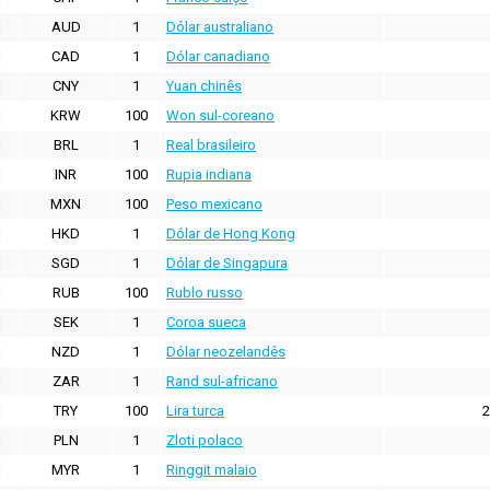
AUD
1
Dólar australiano
CAD
1
Dólar canadiano
CNY
1
Yuan chinês
KRW
100
Won sul-coreano
BRL
1
Real brasileiro
INR
100
Rupia indiana
MXN
100
Peso mexicano
HKD
1
Dólar de Hong Kong
SGD
1
Dólar de Singapura
RUB
100
Rublo russo
SEK
1
Coroa sueca
NZD
1
Dólar neozelandês
ZAR
1
Rand sul-africano
TRY
100
Lira turca
2
PLN
1
Zloti polaco
MYR
1
Ringgit malaio