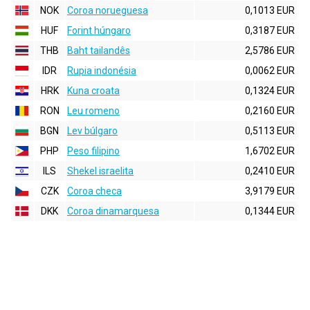
NOK
Coroa norueguesa
0,1013 EUR
HUF
Forint húngaro
0,3187 EUR
THB
Baht tailandês
2,5786 EUR
IDR
Rupia indonésia
0,0062 EUR
HRK
Kuna croata
0,1324 EUR
RON
Leu romeno
0,2160 EUR
BGN
Lev búlgaro
0,5113 EUR
PHP
Peso filipino
1,6702 EUR
ILS
Shekel israelita
0,2410 EUR
CZK
Coroa checa
3,9179 EUR
DKK
Coroa dinamarquesa
0,1344 EUR