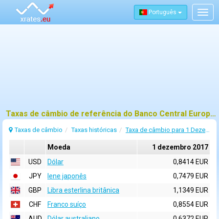
Português
Togg
navig
Taxas de câmbio de referência do Banco Central Europeu (BCE) para 1 dezembro 2017
Taxas de câmbio
Taxas históricas
Taxa de câmbio para 1 Dezembro 2017
Moeda
1 dezembro 2017
USD
Dólar
0,8414 EUR
JPY
Iene japonês
0,7479 EUR
GBP
Libra esterlina britânica
1,1349 EUR
CHF
Franco suíço
0,8554 EUR
AUD
Dólar australiano
0,6372 EUR