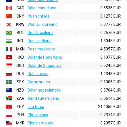
CAD
Dólar canadiano
0,6536 EUR
CNY
Yuan chinês
0,1273 EUR
KRW
Won sul-coreano
0,0777 EUR
BRL
Real brasileiro
0,2576 EUR
INR
Rupia indiana
1,3045 EUR
MXN
Peso mexicano
4,5057 EUR
HKD
Dólar de Hong Kong
0,1077 EUR
SGD
Dólar de Singapura
0,6245 EUR
RUB
Rublo russo
1,4348 EUR
SEK
Coroa sueca
0,1005 EUR
NZD
Dólar neozelandês
0,5764 EUR
ZAR
Rand sul-africano
0,0614 EUR
TRY
Lira turca
21,4050 EUR
PLN
Zloti polaco
0,2374 EUR
MYR
Ringgit malaio
0,2057 EUR