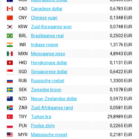
CAD
Canadese dollar
0,6783 EUR
CNY
Chinese yuan
0,1348 EUR
KRW
Zuid-Koreaanse won
0,0748 EUR
BRL
Braziliaanse real
0,2502 EUR
INR
Indiase roepie
1,3176 EUR
MXN
Mexicaanse peso
4,8943 EUR
HKD
Hongkongse dollar
0,1131 EUR
SGD
Singaporese dollar
0,6422 EUR
RUB
Russische roebel
1,3300 EUR
SEK
Zweedse kroon
0,1078 EUR
NZD
Nieuw-Zeelandse dollar
0,5972 EUR
ZAR
Zuid-Afrikaanse rand
0,0581 EUR
TRY
Turkse lira
29,8989 EUR
PLN
Poolse zloty
0,2265 EUR
MYR
Maleisische ringgit
0,2181 EUR