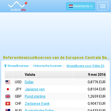
Nederlands
Togg
navig
Referentiewisselkoersen van de Europese Centrale Bank (ECB) voor 9 mei 2016
Wisselkoersen
Historische koersen
Wisselkoers voor 9 Mei 2016
Valuta
9 mei 2016
USD
Dollar
0,8776 EUR
JPY
Japanse yen
0,8104 EUR
GBP
Pond sterling
1,2659 EUR
CHF
Zwitserse frank
0,9047 EUR
AUD
Australische Dollar
0,6433 EUR