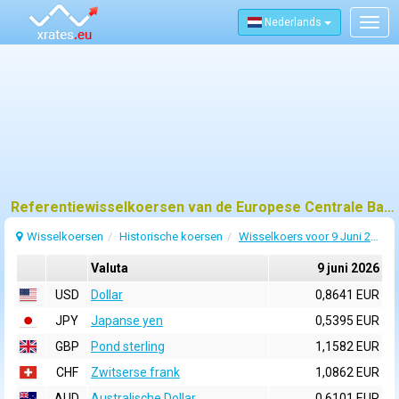
Nederlands
Togg
navig
Referentiewisselkoersen van de Europese Centrale Bank (ECB) voor 9 juni 2026
Wisselkoersen
Historische koersen
Wisselkoers voor 9 Juni 2026
Valuta
9 juni 2026
USD
Dollar
0,8641 EUR
JPY
Japanse yen
0,5395 EUR
GBP
Pond sterling
1,1582 EUR
CHF
Zwitserse frank
1,0862 EUR
AUD
Australische Dollar
0,6101 EUR