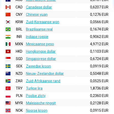
CAD
Canadese dollar
0,6207 EUR
CNY
Chinese yuan
0,1276 EUR
KRW
Zuid-Koreaanse won
0,0566 EUR
BRL
Braziliaanse real
0,1674 EUR
INR
Indiase roepie
0,9062 EUR
MXN
Mexicaanse peso
4,9712 EUR
HKD
Hongkongse dollar
0,1103 EUR
SGD
Singaporese dollar
0,6724 EUR
SEK
Zweedse kroon
0,0919 EUR
NZD
Nieuw-Zeelandse dollar
0,5048 EUR
ZAR
Zuid-Afrikaanse rand
0,0525 EUR
TRY
Turkse lira
1,8736 EUR
PLN
Poolse zloty
0,2360 EUR
MYR
Maleisische ringgit
0,2128 EUR
NOK
Noorse kroon
0,0915 EUR