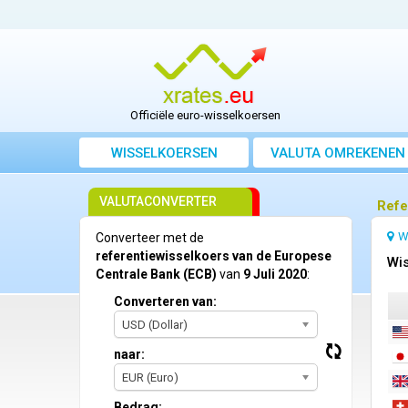
Officiële euro-wisselkoersen
WISSELKOERSEN
VALUTA OMREKENEN
VALUTACONVERTER
Refe
W
Converteer met de
referentiewisselkoers van de Europese
Wis
Centrale Bank (ECB)
van
9 Juli 2020
:
Converteren van:
USD (Dollar)
naar:
EUR (Euro)
Bedrag: