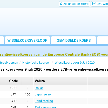
Dollar wisselkoers
Live wi
WISSELKOERSVERLOOP
GEMIDDELDE KOERS
rentiewisselkoersen van de Europese Centrale Bank (ECB) voor 
isselkoersen
Historische koersen
Wisselkoers voor 9 Juli 2020
selkoers voor 9 juli 2020 - eerdere ECB-referentiewisselkoers
Code
Valuta
USD
1
Dollar
JPY
100
Japanse yen
GBP
1
Pond sterling
CHF
1
Zwitserse frank