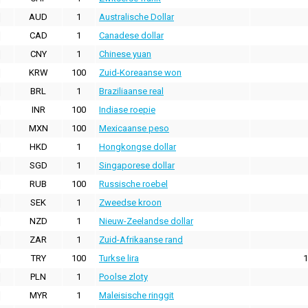
AUD
1
Australische Dollar
CAD
1
Canadese dollar
CNY
1
Chinese yuan
KRW
100
Zuid-Koreaanse won
BRL
1
Braziliaanse real
INR
100
Indiase roepie
MXN
100
Mexicaanse peso
HKD
1
Hongkongse dollar
SGD
1
Singaporese dollar
RUB
100
Russische roebel
SEK
1
Zweedse kroon
NZD
1
Nieuw-Zeelandse dollar
ZAR
1
Zuid-Afrikaanse rand
TRY
100
Turkse lira
1
PLN
1
Poolse zloty
MYR
1
Maleisische ringgit