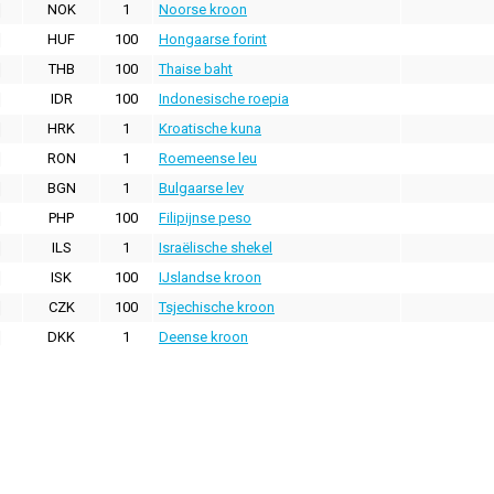
NOK
1
Noorse kroon
HUF
100
Hongaarse forint
THB
100
Thaise baht
IDR
100
Indonesische roepia
HRK
1
Kroatische kuna
RON
1
Roemeense leu
BGN
1
Bulgaarse lev
PHP
100
Filipijnse peso
ILS
1
Israëlische shekel
ISK
100
IJslandse kroon
CZK
100
Tsjechische kroon
DKK
1
Deense kroon