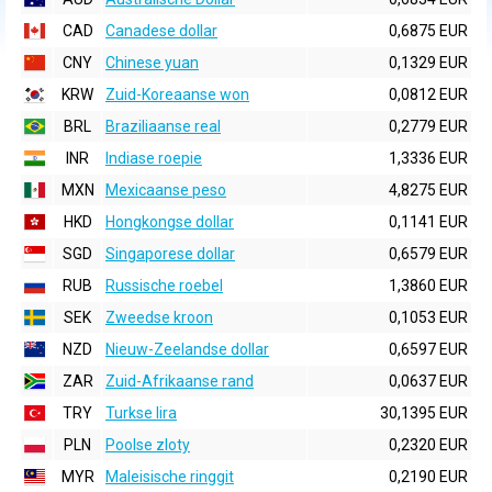
CAD
Canadese dollar
0,6875 EUR
CNY
Chinese yuan
0,1329 EUR
KRW
Zuid-Koreaanse won
0,0812 EUR
BRL
Braziliaanse real
0,2779 EUR
INR
Indiase roepie
1,3336 EUR
MXN
Mexicaanse peso
4,8275 EUR
HKD
Hongkongse dollar
0,1141 EUR
SGD
Singaporese dollar
0,6579 EUR
RUB
Russische roebel
1,3860 EUR
SEK
Zweedse kroon
0,1053 EUR
NZD
Nieuw-Zeelandse dollar
0,6597 EUR
ZAR
Zuid-Afrikaanse rand
0,0637 EUR
TRY
Turkse lira
30,1395 EUR
PLN
Poolse zloty
0,2320 EUR
MYR
Maleisische ringgit
0,2190 EUR