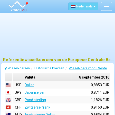
Nederlands
Togg
navig
Referentiewisselkoersen van de Europese Centrale Bank (ECB) voor 8 september 2016
Wisselkoersen
Historische koersen
Wisselkoers voor 8 September 2016
Valuta
8 september 2016
USD
Dollar
0,8853 EUR
JPY
Japanse yen
0,8711 EUR
GBP
Pond sterling
1,1826 EUR
CHF
Zwitserse frank
0,9160 EUR
AUD
Australische Dollar
0,6834 EUR