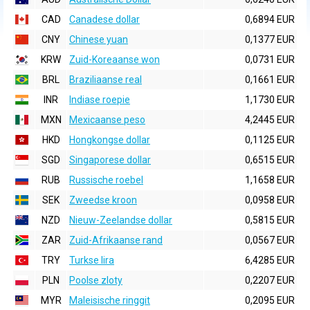
CAD
Canadese dollar
0,6894 EUR
CNY
Chinese yuan
0,1377 EUR
KRW
Zuid-Koreaanse won
0,0731 EUR
BRL
Braziliaanse real
0,1661 EUR
INR
Indiase roepie
1,1730 EUR
MXN
Mexicaanse peso
4,2445 EUR
HKD
Hongkongse dollar
0,1125 EUR
SGD
Singaporese dollar
0,6515 EUR
RUB
Russische roebel
1,1658 EUR
SEK
Zweedse kroon
0,0958 EUR
NZD
Nieuw-Zeelandse dollar
0,5815 EUR
ZAR
Zuid-Afrikaanse rand
0,0567 EUR
TRY
Turkse lira
6,4285 EUR
PLN
Poolse zloty
0,2207 EUR
MYR
Maleisische ringgit
0,2095 EUR