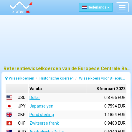
Nederlands
Togg
navig
Referentiewisselkoersen van de Europese Centrale Bank (ECB) voor 8 februari 2022
Wisselkoersen
Historische koersen
Wisselkoers voor 8 Februari 2022
Valuta
8 februari 2022
USD
Dollar
0,8766 EUR
JPY
Japanse yen
0,7594 EUR
GBP
Pond sterling
1,1854 EUR
CHF
Zwitserse frank
0,9483 EUR
AUD
Australische Dollar
0,6240 EUR