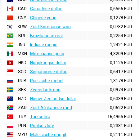
CAD
Canadese dollar
0,6566 EUR
CNY
Chinese yuan
0,1278 EUR
KRW
Zuid-Koreaanse won
0,0782 EUR
BRL
Braziliaanse real
0,2254 EUR
INR
Indiase roepie
1,2421 EUR
MXN
Mexicaanse peso
4,3209 EUR
HKD
Hongkongse dollar
0,1125 EUR
SGD
Singaporese dollar
0,6417 EUR
RUB
Russische roebel
1,3178 EUR
SEK
Zweedse kroon
0,0974 EUR
NZD
Nieuw-Zeelandse dollar
0,6039 EUR
ZAR
Zuid-Afrikaanse rand
0,0622 EUR
TRY
Turkse lira
16,4965 EUR
PLN
Poolse zloty
0,2331 EUR
MYR
Maleisische ringgit
0,2111 EUR