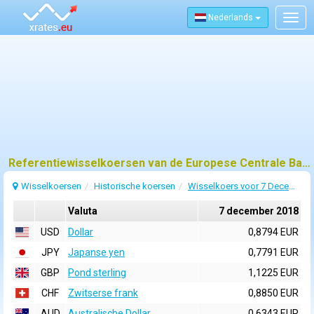
Nederlands
Togg
navig
Referentiewisselkoersen van de Europese Centrale Bank (ECB) voor 7 december 2018
Wisselkoersen
Historische koersen
Wisselkoers voor 7 December 2018
Valuta
7 december 2018
USD
Dollar
0,8794 EUR
JPY
Japanse yen
0,7791 EUR
GBP
Pond sterling
1,1225 EUR
CHF
Zwitserse frank
0,8850 EUR
AUD
Australische Dollar
0,6343 EUR