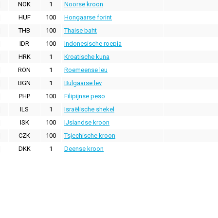
NOK
1
Noorse kroon
HUF
100
Hongaarse forint
THB
100
Thaise baht
IDR
100
Indonesische roepia
HRK
1
Kroatische kuna
RON
1
Roemeense leu
BGN
1
Bulgaarse lev
PHP
100
Filipijnse peso
ILS
1
Israëlische shekel
ISK
100
IJslandse kroon
CZK
100
Tsjechische kroon
DKK
1
Deense kroon