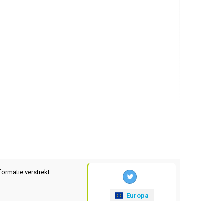
formatie verstrekt.
Europa
xrates
.eu
© 2025-2026