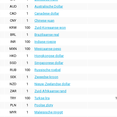
AUD
1
Australische Dollar
CAD
1
Canadese dollar
CNY
1
Chinese yuan
KRW
100
Zuid-Koreaanse won
BRL
1
Braziliaanse real
INR
100
Indiase roepie
MXN
100
Mexicaanse peso
HKD
1
Hongkongse dollar
SGD
1
Singaporese dollar
RUB
100
Russische roebel
SEK
1
Zweedse kroon
NZD
1
Nieuw-Zeelandse dollar
ZAR
1
Zuid-Afrikaanse rand
TRY
100
Turkse lira
1
PLN
1
Poolse zloty
MYR
1
Maleisische ringgit