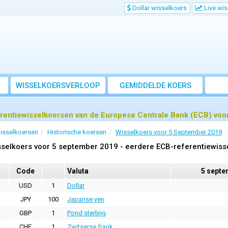
Dollar wisselkoers
Live wi
WISSELKOERSVERLOOP
GEMIDDELDE KOERS
rentiewisselkoersen van de Europese Centrale Bank (ECB) voo
isselkoersen
Historische koersen
Wisselkoers voor 5 September 2019
selkoers voor 5 september 2019 - eerdere ECB-referentiewiss
Code
Valuta
5 septe
USD
1
Dollar
JPY
100
Japanse yen
GBP
1
Pond sterling
CHF
1
Zwitserse frank