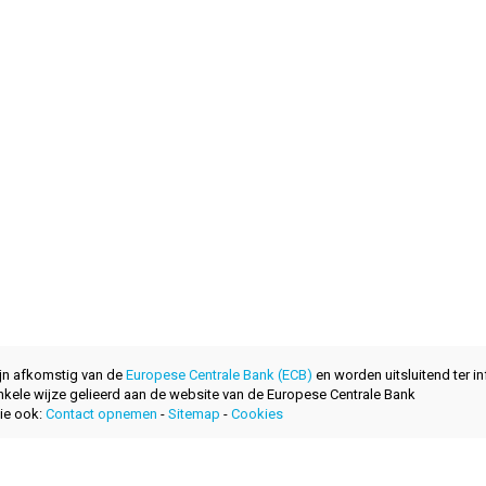
ijn afkomstig van de
Europese Centrale Bank (ECB)
en worden uitsluitend ter in
nkele wijze gelieerd aan de website van de Europese Centrale Bank
ie ook:
Contact opnemen
-
Sitemap
-
Cookies
ontwikkeld met
door
layerzero.ro