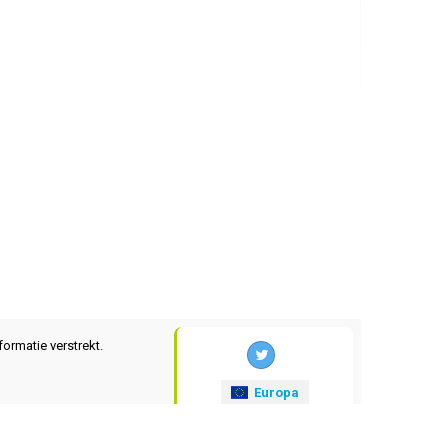
formatie verstrekt.
Europa
xrates
.eu
© 2025-2026