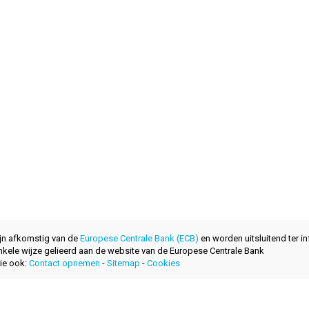
ijn afkomstig van de
Europese Centrale Bank (ECB)
en worden uitsluitend ter in
nkele wijze gelieerd aan de website van de Europese Centrale Bank
ie ook:
Contact opnemen
-
Sitemap
-
Cookies
ontwikkeld met
door
layerzero.ro