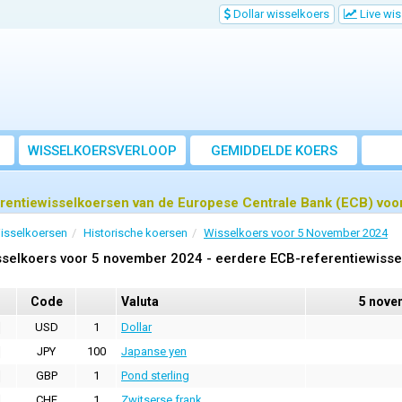
Dollar wisselkoers
Live wi
WISSELKOERSVERLOOP
GEMIDDELDE KOERS
rentiewisselkoersen van de Europese Centrale Bank (ECB) vo
isselkoersen
Historische koersen
Wisselkoers voor 5 November 2024
selkoers voor 5 november 2024 - eerdere ECB-referentiewiss
Code
Valuta
5 nove
USD
1
Dollar
JPY
100
Japanse yen
GBP
1
Pond sterling
CHF
1
Zwitserse frank