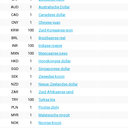
AUD
1
Australische Dollar
CAD
1
Canadese dollar
CNY
1
Chinese yuan
KRW
100
Zuid-Koreaanse won
BRL
1
Braziliaanse real
INR
100
Indiase roepie
MXN
100
Mexicaanse peso
HKD
1
Hongkongse dollar
SGD
1
Singaporese dollar
SEK
1
Zweedse kroon
NZD
1
Nieuw-Zeelandse dollar
ZAR
1
Zuid-Afrikaanse rand
TRY
100
Turkse lira
PLN
1
Poolse zloty
MYR
1
Maleisische ringgit
NOK
1
Noorse kroon