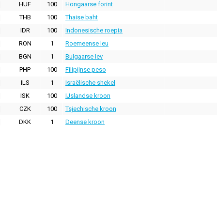
HUF
100
Hongaarse forint
THB
100
Thaise baht
IDR
100
Indonesische roepia
RON
1
Roemeense leu
BGN
1
Bulgaarse lev
PHP
100
Filipijnse peso
ILS
1
Israëlische shekel
ISK
100
IJslandse kroon
CZK
100
Tsjechische kroon
DKK
1
Deense kroon