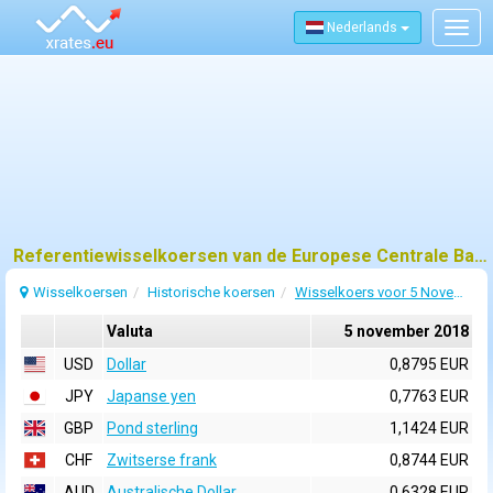
Nederlands
Togg
navig
Referentiewisselkoersen van de Europese Centrale Bank (ECB) voor 5 november 2018
Wisselkoersen
Historische koersen
Wisselkoers voor 5 November 2018
Valuta
5 november 2018
USD
Dollar
0,8795 EUR
JPY
Japanse yen
0,7763 EUR
GBP
Pond sterling
1,1424 EUR
CHF
Zwitserse frank
0,8744 EUR
AUD
Australische Dollar
0,6328 EUR