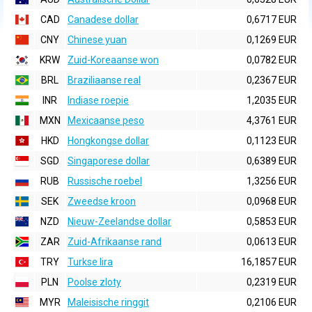
CAD
Canadese dollar
0,6717 EUR
CNY
Chinese yuan
0,1269 EUR
KRW
Zuid-Koreaanse won
0,0782 EUR
BRL
Braziliaanse real
0,2367 EUR
INR
Indiase roepie
1,2035 EUR
MXN
Mexicaanse peso
4,3761 EUR
HKD
Hongkongse dollar
0,1123 EUR
SGD
Singaporese dollar
0,6389 EUR
RUB
Russische roebel
1,3256 EUR
SEK
Zweedse kroon
0,0968 EUR
NZD
Nieuw-Zeelandse dollar
0,5853 EUR
ZAR
Zuid-Afrikaanse rand
0,0613 EUR
TRY
Turkse lira
16,1857 EUR
PLN
Poolse zloty
0,2319 EUR
MYR
Maleisische ringgit
0,2106 EUR