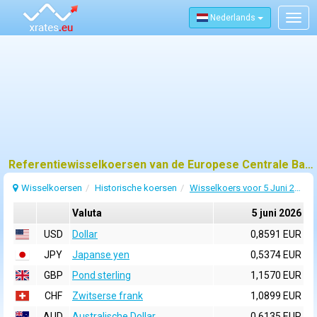
Nederlands
Togg
navig
Referentiewisselkoersen van de Europese Centrale Bank (ECB) voor 5 juni 2026
Wisselkoersen
Historische koersen
Wisselkoers voor 5 Juni 2026
Valuta
5 juni 2026
USD
Dollar
0,8591 EUR
JPY
Japanse yen
0,5374 EUR
GBP
Pond sterling
1,1570 EUR
CHF
Zwitserse frank
1,0899 EUR
AUD
Australische Dollar
0,6135 EUR