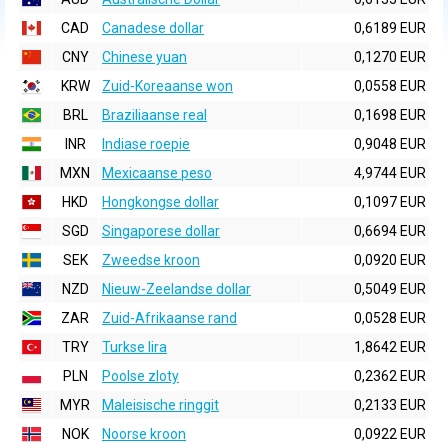
CAD
Canadese dollar
0,6189 EUR
CNY
Chinese yuan
0,1270 EUR
KRW
Zuid-Koreaanse won
0,0558 EUR
BRL
Braziliaanse real
0,1698 EUR
INR
Indiase roepie
0,9048 EUR
MXN
Mexicaanse peso
4,9744 EUR
HKD
Hongkongse dollar
0,1097 EUR
SGD
Singaporese dollar
0,6694 EUR
SEK
Zweedse kroon
0,0920 EUR
NZD
Nieuw-Zeelandse dollar
0,5049 EUR
ZAR
Zuid-Afrikaanse rand
0,0528 EUR
TRY
Turkse lira
1,8642 EUR
PLN
Poolse zloty
0,2362 EUR
MYR
Maleisische ringgit
0,2133 EUR
NOK
Noorse kroon
0,0922 EUR