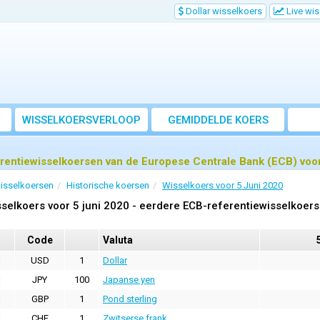
Dollar wisselkoers
Live wi
WISSELKOERSVERLOOP
GEMIDDELDE KOERS
rentiewisselkoersen van de Europese Centrale Bank (ECB) voor
isselkoersen
Historische koersen
Wisselkoers voor 5 Juni 2020
selkoers voor 5 juni 2020 - eerdere ECB-referentiewisselkoer
Code
Valuta
USD
1
Dollar
JPY
100
Japanse yen
GBP
1
Pond sterling
CHF
1
Zwitserse frank