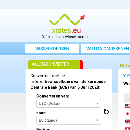
Officiële euro-wisselkoersen
WISSELKOERSEN
VALUTA OMREKENEN
VALUTACONVERTER
Refe
W
Converteer met de
referentiewisselkoers van de Europese
Wis
Centrale Bank (ECB)
van
5 Juni 2020
:
Converteren van:
USD (Dollar)
naar:
EUR (Euro)
Bedrag: