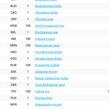
AUD
1
Australische Dollar
CAD
1
Canadese dollar
CNY
1
Chinese yuan
KRW
100
Zuid-Koreaanse won
BRL
1
Braziliaanse real
INR
100
Indiase roepie
MXN
100
Mexicaanse peso
HKD
1
Hongkongse dollar
SGD
1
Singaporese dollar
RUB
100
Russische roebel
SEK
1
Zweedse kroon
NZD
1
Nieuw-Zeelandse dollar
ZAR
1
Zuid-Afrikaanse rand
TRY
100
Turkse lira
1
PLN
1
Poolse zloty
MYR
1
Maleisische ringgit