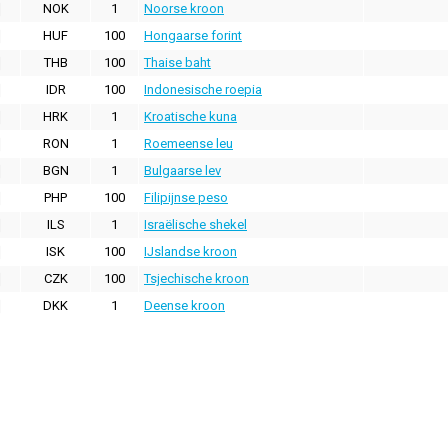
NOK
1
Noorse kroon
HUF
100
Hongaarse forint
THB
100
Thaise baht
IDR
100
Indonesische roepia
HRK
1
Kroatische kuna
RON
1
Roemeense leu
BGN
1
Bulgaarse lev
PHP
100
Filipijnse peso
ILS
1
Israëlische shekel
ISK
100
IJslandse kroon
CZK
100
Tsjechische kroon
DKK
1
Deense kroon