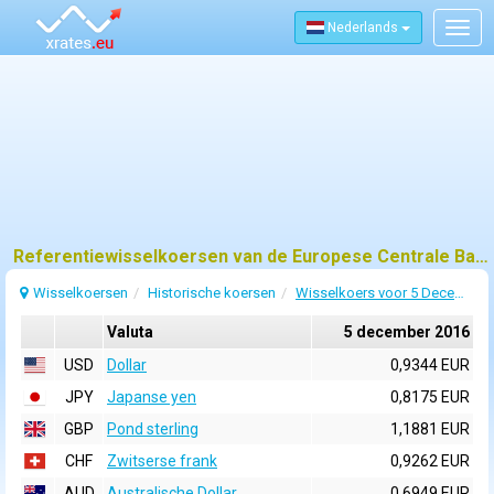
Nederlands
Togg
navig
Referentiewisselkoersen van de Europese Centrale Bank (ECB) voor 5 december 2016
Wisselkoersen
Historische koersen
Wisselkoers voor 5 December 2016
Valuta
5 december 2016
USD
Dollar
0,9344 EUR
JPY
Japanse yen
0,8175 EUR
GBP
Pond sterling
1,1881 EUR
CHF
Zwitserse frank
0,9262 EUR
AUD
Australische Dollar
0,6949 EUR