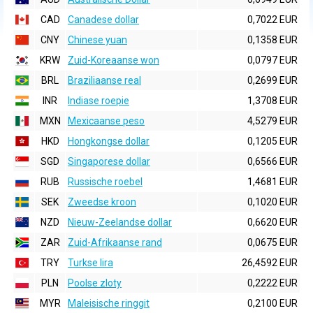
CAD
Canadese dollar
0,7022 EUR
CNY
Chinese yuan
0,1358 EUR
KRW
Zuid-Koreaanse won
0,0797 EUR
BRL
Braziliaanse real
0,2699 EUR
INR
Indiase roepie
1,3708 EUR
MXN
Mexicaanse peso
4,5279 EUR
HKD
Hongkongse dollar
0,1205 EUR
SGD
Singaporese dollar
0,6566 EUR
RUB
Russische roebel
1,4681 EUR
SEK
Zweedse kroon
0,1020 EUR
NZD
Nieuw-Zeelandse dollar
0,6620 EUR
ZAR
Zuid-Afrikaanse rand
0,0675 EUR
TRY
Turkse lira
26,4592 EUR
PLN
Poolse zloty
0,2222 EUR
MYR
Maleisische ringgit
0,2100 EUR