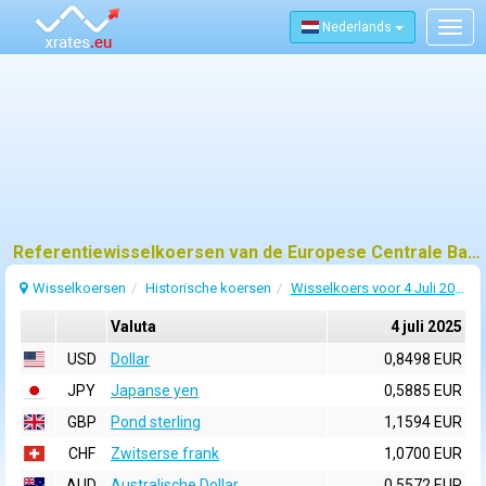
Nederlands
Togg
navig
Referentiewisselkoersen van de Europese Centrale Bank (ECB) voor 4 juli 2025
Wisselkoersen
Historische koersen
Wisselkoers voor 4 Juli 2025
Valuta
4 juli 2025
USD
Dollar
0,8498 EUR
JPY
Japanse yen
0,5885 EUR
GBP
Pond sterling
1,1594 EUR
CHF
Zwitserse frank
1,0700 EUR
AUD
Australische Dollar
0,5572 EUR