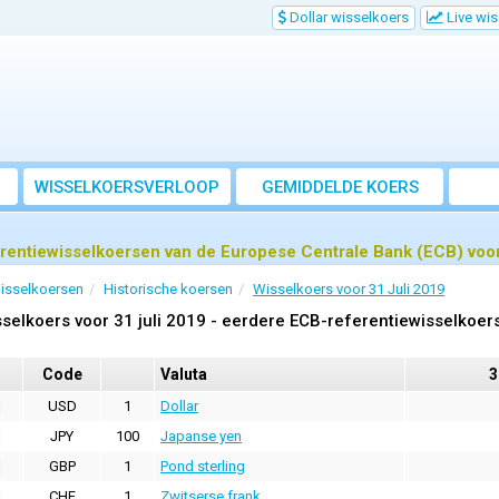
Dollar wisselkoers
Live wi
WISSELKOERSVERLOOP
GEMIDDELDE KOERS
rentiewisselkoersen van de Europese Centrale Bank (ECB) voor
isselkoersen
Historische koersen
Wisselkoers voor 31 Juli 2019
selkoers voor 31 juli 2019 - eerdere ECB-referentiewisselkoer
Code
Valuta
3
USD
1
Dollar
JPY
100
Japanse yen
GBP
1
Pond sterling
CHF
1
Zwitserse frank