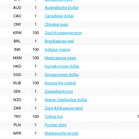
AUD
1
Australische Dollar
CAD
1
Canadese dollar
CNY
1
Chinese yuan
KRW
100
Zuid-Koreaanse won
BRL
1
Braziliaanse real
INR
100
Indiase roepie
MXN
100
Mexicaanse peso
HKD
1
Hongkongse dollar
SGD
1
Singaporese dollar
RUB
100
Russische roebel
SEK
1
Zweedse kroon
NZD
1
Nieuw-Zeelandse dollar
ZAR
1
Zuid-Afrikaanse rand
TRY
100
Turkse lira
1
PLN
1
Poolse zloty
MYR
1
Maleisische ringgit