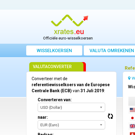
Officiële euro-wisselkoersen
WISSELKOERSEN
VALUTA OMREKENEN
VALUTACONVERTER
Refe
W
Converteer met de
referentiewisselkoers van de Europese
Wis
Centrale Bank (ECB)
van
31 Juli 2019
:
Converteren van:
USD (Dollar)
naar:
EUR (Euro)
Bedrag: