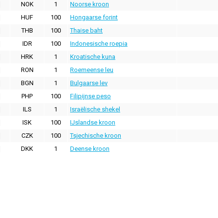
NOK
1
Noorse kroon
HUF
100
Hongaarse forint
THB
100
Thaise baht
IDR
100
Indonesische roepia
HRK
1
Kroatische kuna
RON
1
Roemeense leu
BGN
1
Bulgaarse lev
PHP
100
Filipijnse peso
ILS
1
Israëlische shekel
ISK
100
IJslandse kroon
CZK
100
Tsjechische kroon
DKK
1
Deense kroon