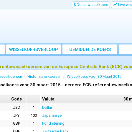
Dollar wisselkoers
Live wi
WISSELKOERSVERLOOP
GEMIDDELDE KOERS
rentiewisselkoersen van de Europese Centrale Bank (ECB) voo
isselkoersen
Historische koersen
Wisselkoers voor 30 Maart 2015
selkoers voor 30 maart 2015 - eerdere ECB-referentiewisselk
Code
Valuta
30 m
USD
1
Dollar
JPY
100
Japanse yen
GBP
1
Pond sterling
CHF
1
Zwitserse frank