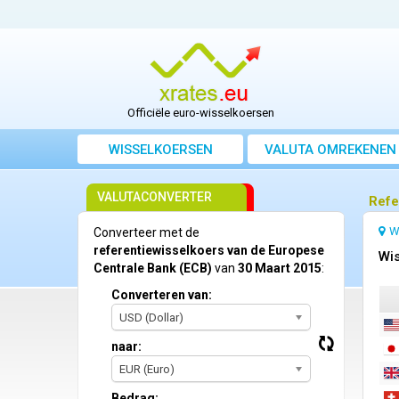
Officiële euro-wisselkoersen
WISSELKOERSEN
VALUTA OMREKENEN
VALUTACONVERTER
Refe
W
Converteer met de
referentiewisselkoers van de Europese
Wis
Centrale Bank (ECB)
van
30 Maart 2015
:
Converteren van:
USD (Dollar)
naar:
EUR (Euro)
Bedrag: