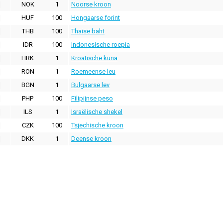
NOK
1
Noorse kroon
HUF
100
Hongaarse forint
THB
100
Thaise baht
IDR
100
Indonesische roepia
HRK
1
Kroatische kuna
RON
1
Roemeense leu
BGN
1
Bulgaarse lev
PHP
100
Filipijnse peso
ILS
1
Israëlische shekel
CZK
100
Tsjechische kroon
DKK
1
Deense kroon