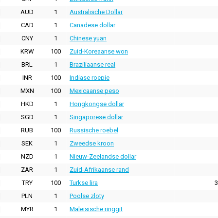
AUD
1
Australische Dollar
CAD
1
Canadese dollar
CNY
1
Chinese yuan
KRW
100
Zuid-Koreaanse won
BRL
1
Braziliaanse real
INR
100
Indiase roepie
MXN
100
Mexicaanse peso
HKD
1
Hongkongse dollar
SGD
1
Singaporese dollar
RUB
100
Russische roebel
SEK
1
Zweedse kroon
NZD
1
Nieuw-Zeelandse dollar
ZAR
1
Zuid-Afrikaanse rand
TRY
100
Turkse lira
3
PLN
1
Poolse zloty
MYR
1
Maleisische ringgit