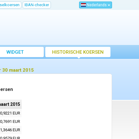
sselkoersen
IBAN-checker
Nederlands
WIDGET
HISTORISCHE KOERSEN
r 30 maart 2015
oersen
aart 2015
0,9221 EUR
0,7691 EUR
1,3646 EUR
0,9579 EUR