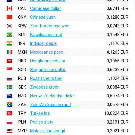
CAD
Canadese dollar
0,6741 EUR
CNY
Chinese yuan
0,1280 EUR
KRW
Zuid-Koreaanse won
0,0743 EUR
BRL
Braziliaanse real
0,1548 EUR
INR
Indiase roepie
1,1176 EUR
MXN
Mexicaanse peso
4,1263 EUR
HKD
Hongkongse dollar
0,1066 EUR
SGD
Singaporese dollar
0,6232 EUR
RUB
Russische roebel
1,1024 EUR
SEK
Zweedse kroon
0,0984 EUR
NZD
Nieuw-Zeelandse dollar
0,5974 EUR
ZAR
Zuid-Afrikaanse rand
0,0575 EUR
TRY
Turkse lira
10,0224 EUR
PLN
Poolse zloty
0,2191 EUR
MYR
Maleisische ringgit
0,2021 EUR