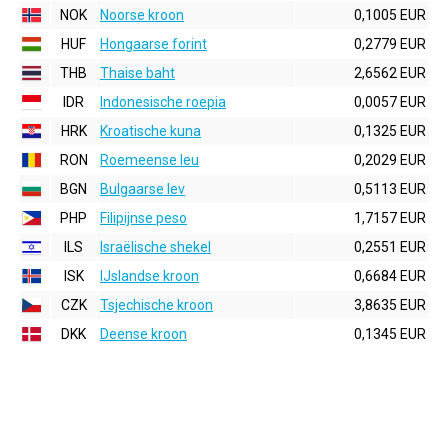
NOK
Noorse kroon
0,1005 EUR
HUF
Hongaarse forint
0,2779 EUR
THB
Thaise baht
2,6562 EUR
IDR
Indonesische roepia
0,0057 EUR
HRK
Kroatische kuna
0,1325 EUR
RON
Roemeense leu
0,2029 EUR
BGN
Bulgaarse lev
0,5113 EUR
PHP
Filipijnse peso
1,7157 EUR
ILS
Israëlische shekel
0,2551 EUR
ISK
IJslandse kroon
0,6684 EUR
CZK
Tsjechische kroon
3,8635 EUR
DKK
Deense kroon
0,1345 EUR