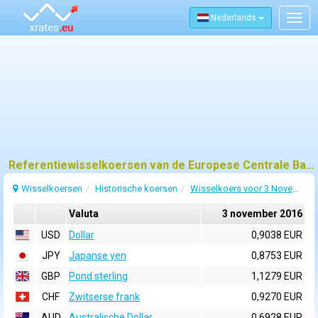
Nederlands
Togg
navig
Referentiewisselkoersen van de Europese Centrale Bank (ECB) voor 3 november 2016
Wisselkoersen
Historische koersen
Wisselkoers voor 3 November 2016
Valuta
3 november 2016
USD
Dollar
0,9038 EUR
JPY
Japanse yen
0,8753 EUR
GBP
Pond sterling
1,1279 EUR
CHF
Zwitserse frank
0,9270 EUR
AUD
Australische Dollar
0,6928 EUR