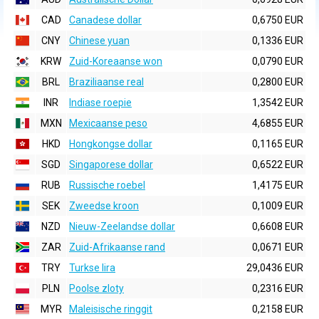
CAD
Canadese dollar
0,6750 EUR
CNY
Chinese yuan
0,1336 EUR
KRW
Zuid-Koreaanse won
0,0790 EUR
BRL
Braziliaanse real
0,2800 EUR
INR
Indiase roepie
1,3542 EUR
MXN
Mexicaanse peso
4,6855 EUR
HKD
Hongkongse dollar
0,1165 EUR
SGD
Singaporese dollar
0,6522 EUR
RUB
Russische roebel
1,4175 EUR
SEK
Zweedse kroon
0,1009 EUR
NZD
Nieuw-Zeelandse dollar
0,6608 EUR
ZAR
Zuid-Afrikaanse rand
0,0671 EUR
TRY
Turkse lira
29,0436 EUR
PLN
Poolse zloty
0,2316 EUR
MYR
Maleisische ringgit
0,2158 EUR