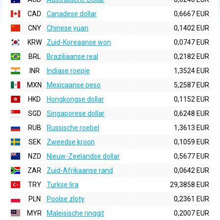
CAD
Canadese dollar
0,6667 EUR
CNY
Chinese yuan
0,1402 EUR
KRW
Zuid-Koreaanse won
0,0747 EUR
BRL
Braziliaanse real
0,2182 EUR
INR
Indiase roepie
1,3524 EUR
MXN
Mexicaanse peso
5,2587 EUR
HKD
Hongkongse dollar
0,1152 EUR
SGD
Singaporese dollar
0,6248 EUR
RUB
Russische roebel
1,3613 EUR
SEK
Zweedse kroon
0,1059 EUR
NZD
Nieuw-Zeelandse dollar
0,5677 EUR
ZAR
Zuid-Afrikaanse rand
0,0642 EUR
TRY
Turkse lira
29,3858 EUR
PLN
Poolse zloty
0,2361 EUR
MYR
Maleisische ringgit
0,2007 EUR