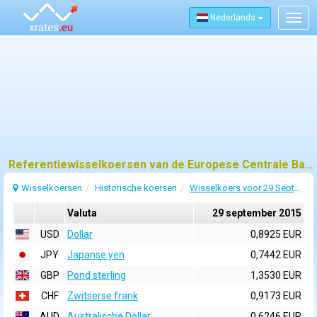
Nederlands
Togg
navig
Referentiewisselkoersen van de Europese Centrale Bank (ECB) voor 29 september 2015
Wisselkoersen
Historische koersen
Wisselkoers voor 29 September 2015
Valuta
29 september 2015
USD
Dollar
0,8925 EUR
JPY
Japanse yen
0,7442 EUR
GBP
Pond sterling
1,3530 EUR
CHF
Zwitserse frank
0,9173 EUR
AUD
Australische Dollar
0,6246 EUR