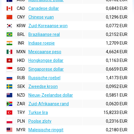
CAD
Canadese dollar
0,6843 EUR
CNY
Chinese yuan
0,1296 EUR
KRW
Zuid-Koreaanse won
0,0772 EUR
BRL
Braziliaanse real
0,2152 EUR
INR
Indiase roepie
1,2709 EUR
MXN
Mexicaanse peso
4,6624 EUR
HKD
Hongkongse dollar
0,1163 EUR
SGD
Singaporese dollar
0,6659 EUR
RUB
Russische roebel
1,4173 EUR
SEK
Zweedse kroon
0,0952 EUR
NZD
Nieuw-Zeelandse dollar
0,5851 EUR
ZAR
Zuid-Afrikaanse rand
0,0620 EUR
TRY
Turkse lira
15,8233 EUR
PLN
Poolse zloty
0,2316 EUR
MYR
Maleisische ringgit
0,2180 EUR