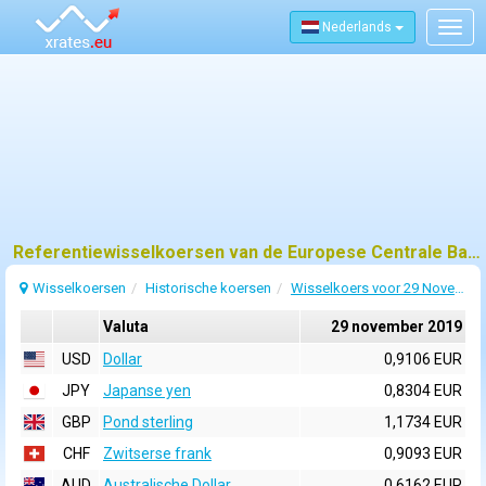
Nederlands
Togg
navig
Referentiewisselkoersen van de Europese Centrale Bank (ECB) voor 29 november 2019
Wisselkoersen
Historische koersen
Wisselkoers voor 29 November 2019
Valuta
29 november 2019
USD
Dollar
0,9106 EUR
JPY
Japanse yen
0,8304 EUR
GBP
Pond sterling
1,1734 EUR
CHF
Zwitserse frank
0,9093 EUR
AUD
Australische Dollar
0,6162 EUR