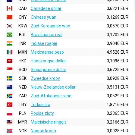
CAD
Canadese dollar
0,6221 EUR
CNY
Chinese yuan
0,1269 EUR
KRW
Zuid-Koreaanse won
0,0570 EUR
BRL
Braziliaanse real
0,1702 EUR
INR
Indiase roepie
0,9040 EUR
MXN
Mexicaanse peso
4,9528 EUR
HKD
Hongkongse dollar
0,1096 EUR
SGD
Singaporese dollar
0,6725 EUR
SEK
Zweedse kroon
0,0928 EUR
NZD
Nieuw-Zeelandse dollar
0,5131 EUR
ZAR
Zuid-Afrikaanse rand
0,0529 EUR
TRY
Turkse lira
1,8716 EUR
PLN
Poolse zloty
0,2365 EUR
MYR
Maleisische ringgit
0,2166 EUR
NOK
Noorse kroon
0,0928 EUR