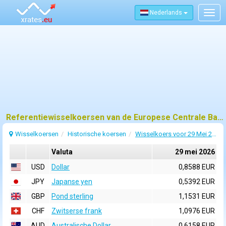
Nederlands
Togg
navig
Referentiewisselkoersen van de Europese Centrale Bank (ECB) voor 29 mei 2026
Wisselkoersen
Historische koersen
Wisselkoers voor 29 Mei 2026
Valuta
29 mei 2026
USD
Dollar
0,8588 EUR
JPY
Japanse yen
0,5392 EUR
GBP
Pond sterling
1,1531 EUR
CHF
Zwitserse frank
1,0976 EUR
AUD
Australische Dollar
0,6158 EUR