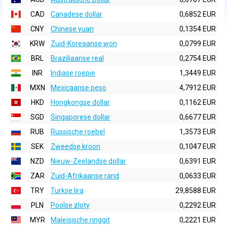
CAD
Canadese dollar
0,6852 EUR
CNY
Chinese yuan
0,1354 EUR
KRW
Zuid-Koreaanse won
0,0799 EUR
BRL
Braziliaanse real
0,2754 EUR
INR
Indiase roepie
1,3449 EUR
MXN
Mexicaanse peso
4,7912 EUR
HKD
Hongkongse dollar
0,1162 EUR
SGD
Singaporese dollar
0,6677 EUR
RUB
Russische roebel
1,3573 EUR
SEK
Zweedse kroon
0,1047 EUR
NZD
Nieuw-Zeelandse dollar
0,6391 EUR
ZAR
Zuid-Afrikaanse rand
0,0633 EUR
TRY
Turkse lira
29,8588 EUR
PLN
Poolse zloty
0,2292 EUR
MYR
Maleisische ringgit
0,2221 EUR