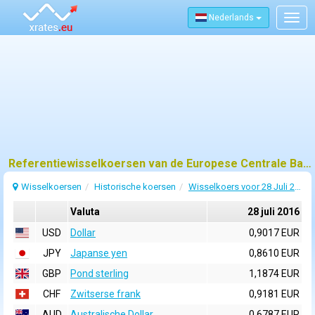
Nederlands
Togg
navig
Referentiewisselkoersen van de Europese Centrale Bank (ECB) voor 28 juli 2016
Wisselkoersen
Historische koersen
Wisselkoers voor 28 Juli 2016
Valuta
28 juli 2016
USD
Dollar
0,9017 EUR
JPY
Japanse yen
0,8610 EUR
GBP
Pond sterling
1,1874 EUR
CHF
Zwitserse frank
0,9181 EUR
AUD
Australische Dollar
0,6787 EUR