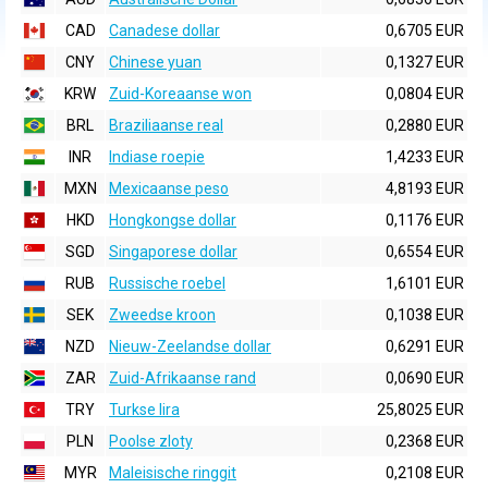
CAD
Canadese dollar
0,6705 EUR
CNY
Chinese yuan
0,1327 EUR
KRW
Zuid-Koreaanse won
0,0804 EUR
BRL
Braziliaanse real
0,2880 EUR
INR
Indiase roepie
1,4233 EUR
MXN
Mexicaanse peso
4,8193 EUR
HKD
Hongkongse dollar
0,1176 EUR
SGD
Singaporese dollar
0,6554 EUR
RUB
Russische roebel
1,6101 EUR
SEK
Zweedse kroon
0,1038 EUR
NZD
Nieuw-Zeelandse dollar
0,6291 EUR
ZAR
Zuid-Afrikaanse rand
0,0690 EUR
TRY
Turkse lira
25,8025 EUR
PLN
Poolse zloty
0,2368 EUR
MYR
Maleisische ringgit
0,2108 EUR