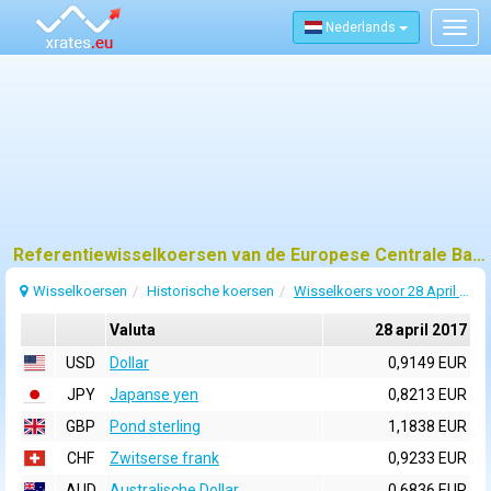
Nederlands
Togg
navig
Referentiewisselkoersen van de Europese Centrale Bank (ECB) voor 28 april 2017
Wisselkoersen
Historische koersen
Wisselkoers voor 28 April 2017
Valuta
28 april 2017
USD
Dollar
0,9149 EUR
JPY
Japanse yen
0,8213 EUR
GBP
Pond sterling
1,1838 EUR
CHF
Zwitserse frank
0,9233 EUR
AUD
Australische Dollar
0,6836 EUR